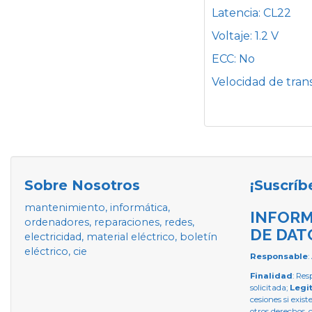
Latencia: CL22
Voltaje: 1.2 V
ECC: No
Velocidad de tran
Sobre Nosotros
¡Suscríb
mantenimiento, informática,
INFORM
ordenadores, reparaciones, redes,
DE DAT
electricidad, material eléctrico, boletín
eléctrico, cie
Responsable
:
Finalidad
: Res
solicitada;
Legi
cesiones si exist
otros derechos, 