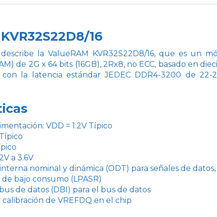
 KVR32S22D8/16
 describe la ValueRAM KVR32S22D8/16, que es un 
) de 2G x 64 bits (16GB), 2Rx8, no ECC, basado en diec
con la latencia estándar JEDEC DDR4-3200 de 22-22-
ticas
imentación: VDD = 1.2V Típico
Típico
ípico
V a 3.6V
interna nominal y dinámica (ODT) para señales de datos,
h de bajo consumo (LPASR)
bus de datos (DBI) para el bus de datos
 calibración de VREFDQ en el chip