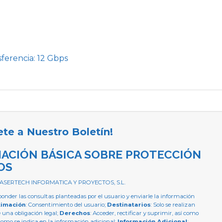
sferencia: 12 Gbps
ete a Nuestro Boletín!
ACIÓN BÁSICA SOBRE PROTECCIÓN
OS
 ASERTECH INFORMATICA Y PROYECTOS, S.L.
ponder las consultas planteadas por el usuario y enviarle la información
timación
: Consentimiento del usuario;
Destinatarios
: Solo se realizan
e una obligación legal;
Derechos
: Acceder, rectificar y suprimir, así como
como se indica en la información adicional;
Información Adicional
: