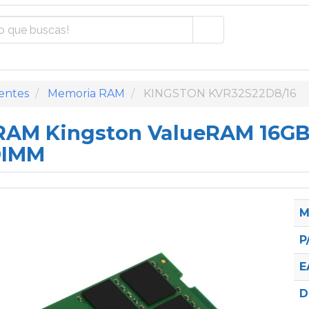
entes
Memoria RAM
KINGSTON KVR32S22D8/16
AM Kingston ValueRAM 16GB/
DIMM
M
P
E
D