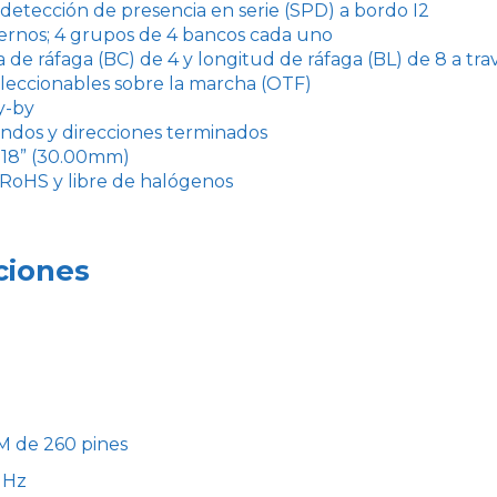
tección de presencia en serie (SPD) a bordo I2
ternos; 4 grupos de 4 bancos cada uno
a de ráfaga (BC) de 4 y longitud de ráfaga (BL) de 8 a t
leccionables sobre la marcha (OTF)
y-by
dos y direcciones terminados
1.18” (30.00mm)
RoHS y libre de halógenos
ciones
 de 260 pines
MHz