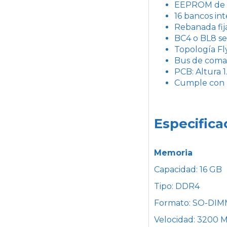
EEPROM de de
16 bancos in
Rebanada fij
BC4 o BL8 se
Topología Fl
Bus de coman
PCB: Altura 
Cumple con 
Especifica
Memoria
Capacidad: 16 GB
Tipo: DDR4
Formato: SO-DIMM
Velocidad: 3200 