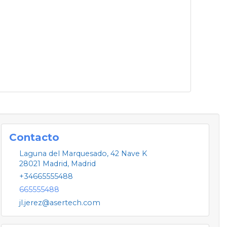
Contacto
Laguna del Marquesado, 42 Nave K
28021
Madrid
,
Madrid
+34665555488
665555488
jl.jerez@asertech.com