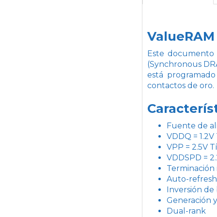
ValueRAM
Este documento
(Synchronous DRAM
está programado 
contactos de oro.
Caracterís
Fuente de al
VDDQ = 1.2V 
VPP = 2.5V T
VDDSPD = 2.2
Terminación 
Auto-refres
Inversión de 
Generación y
Dual-rank