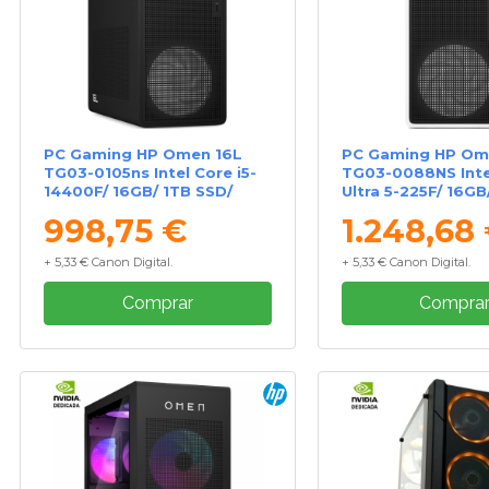
PC Gaming HP Omen 16L
PC Gaming HP Om
TG03-0105ns Intel Core i5-
TG03-0088NS Inte
14400F/ 16GB/ 1TB SSD/
Ultra 5-225F/ 16GB
GeForce RTX 5050/ Sin
GeForce RTX 5060
998,75 €
1.248,68
Sistema Operativo
Sistema Operativ
+ 5,33 € Canon Digital.
+ 5,33 € Canon Digital.
Comprar
Compra