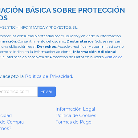
ACIÓN BÁSICA SOBRE PROTECCIÓN
OS
 ASERTECH INFORMATICA Y PROYECTOS, S.L.
ponder las consultas planteadas por el usuario y enviarle la información
timación
: Consentimiento del usuario;
Destinatarios
: Solo se realizan
e una obligación legal;
Derechos
: Acceder, rectificar y suprimir, así como
como se indica en la información adicional;
Información Adicional
:
 la información completa de Protección de Datos en nuestra
Política de
y acepto la
Política de Privacidad
.
Enviar
Información Legal
acidad
Política de Cookies
 de Compra
Formas de Pago
omos?