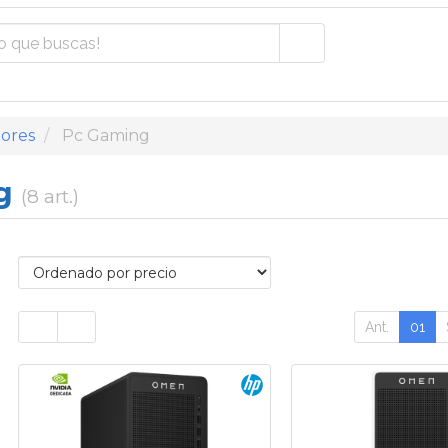
ores
Pc Gaming
ng
(8 art.)
Ant.
01