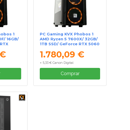
obos 1
PC Gaming KVX Phobos 1
0F/ 16GB/
AMD Ryzen 5 7600X/ 32GB/
 RTX
1TB SSD/ GeForce RTX 5060
Ti/ Sin Sistema Operativo
 €
1.780,09 €
+ 5,33 € Canon Digital.
r
Comprar