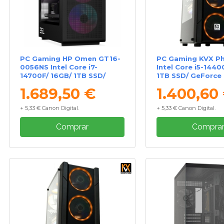
PC Gaming HP Omen GT16-
PC Gaming KVX Ph
0056NS Intel Core i7-
Intel Core i5-1440
14700F/ 16GB/ 1TB SSD/
1TB SSD/ GeForce
GeForce RTX 5060 Ti/ Sin
5060/ Sin Sistema
1.689,50 €
1.400,60
Sistema Operativo
Operativo
+ 5,33 € Canon Digital.
+ 5,33 € Canon Digital.
Comprar
Compra