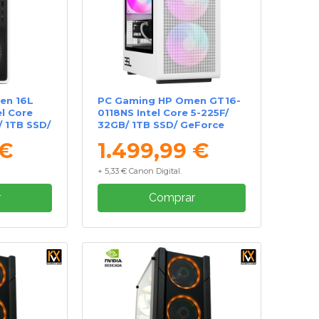
en 16L
PC Gaming HP Omen GT16-
l Core
0118NS Intel Core 5-225F/
/ 1TB SSD/
32GB/ 1TB SSD/ GeForce
/ Sin
RTX 5060/ Sin Sistema
 €
1.499,99 €
o
Operativo
+ 5,33 € Canon Digital.
r
Comprar