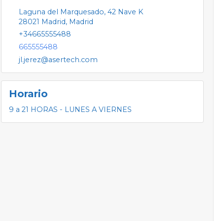
Laguna del Marquesado, 42 Nave K
28021
Madrid
,
Madrid
+34665555488
665555488
jl.jerez@asertech.com
Horario
9 a 21 HORAS - LUNES A VIERNES