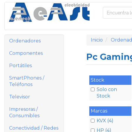
Inicio
Ordenad
Ordenadores
Componentes
Pc Gami
Portátiles
SmartPhones /
Stock
Teléfonos
Solo con
Stock
Televisor
Impresoras /
Marcas
Consumibles
KVX (4)
Conectividad / Redes
HP (4)