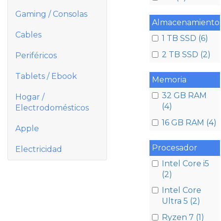
Gaming / Consolas
Almacenamiento
Cables
1 TB SSD (6)
2 TB SSD (2)
Periféricos
Tablets / Ebook
Memoria
32 GB RAM
Hogar /
(4)
Electrodomésticos
16 GB RAM (4)
Apple
Procesador
Electricidad
Intel Core i5
(2)
Intel Core
Ultra 5 (2)
Ryzen 7 (1)