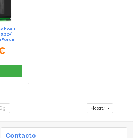
obos 1
0X3D/
eForce
tema
 €
r
Sig.
Mostrar
Contacto