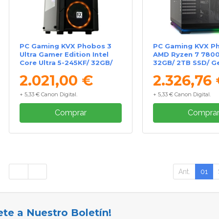
PC Gaming KVX Phobos 3
PC Gaming KVX Ph
Ultra Gamer Edition Intel
AMD Ryzen 7 780
Core Ultra 5-245KF/ 32GB/
32GB/ 2TB SSD/ G
2TB SSD/ RTX 5060Ti/ Sin
RTX 5070/ Sin Sis
2.021,00 €
2.326,76
Sistema Operativo
Operativo
+ 5,33 € Canon Digital.
+ 5,33 € Canon Digital.
Comprar
Compra
Ant.
01
ete a Nuestro Boletín!