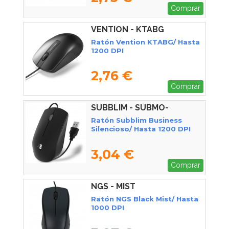
Comprar
VENTION - KTABG
Ratón Vention KTABG/ Hasta
1200 DPI
2,76 €
Comprar
SUBBLIM - SUBMO-
B2BS001
Ratón Subblim Business
Silencioso/ Hasta 1200 DPI
3,04 €
Comprar
NGS - MIST
Ratón NGS Black Mist/ Hasta
1000 DPI