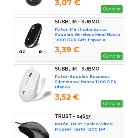
3,07 €
Comprar
SUBBLIM - SUBMO-
RFM0002
Ratón Mini Inalámbrico
Subblim Wireless Mini/ Hasta
1600 DPI/ Gris Espacial
3,39 €
Comprar
SUBBLIM - SUBMO-
B2BS002
Ratón Subblim Business
Silencioso/ Hasta 1200 DPI/
Blanco
3,52 €
Comprar
TRUST - 24657
Ratón Trust Basics Wired
Mouse/ Hasta 1200 DPI