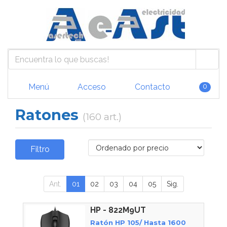
Menú
Acceso
Contacto
0
Ratones
(160 art.)
Filtro
Ant.
01
02
03
04
05
Sig.
HP - 822M9UT
Ratón HP 105/ Hasta 1600