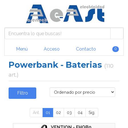
Menú
Acceso
Contacto
0
Powerbank - Baterias
(110
art.)
Filtro
Ant.
01
02
03
04
Sig.
VENTION - FHQB0