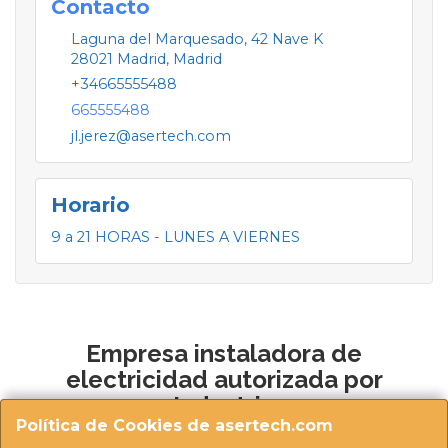
Contacto
Laguna del Marquesado, 42 Nave K
28021
Madrid
,
Madrid
+34665555488
665555488
jl.jerez@asertech.com
Horario
9 a 21 HORAS - LUNES A VIERNES
Empresa instaladora de
electricidad autorizada por
Industria
Política de Cookies de asertech.com