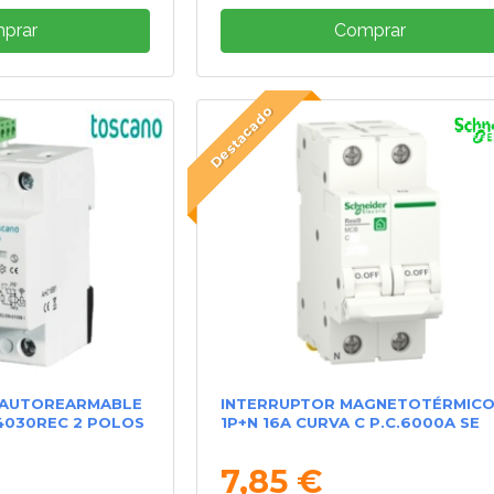
prar
Comprar
Destacado
L AUTOREARMABLE
INTERRUPTOR MAGNETOTÉRMIC
030REC 2 POLOS
1P+N 16A CURVA C P.C.6000A SE
7,85 €