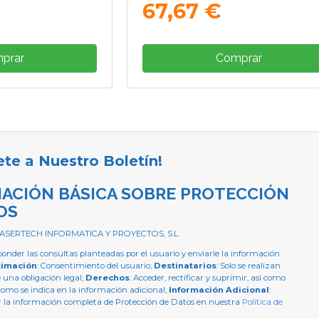
67,67 €
prar
Comprar
ete a Nuestro Boletín!
ACIÓN BÁSICA SOBRE PROTECCIÓN
OS
 ASERTECH INFORMATICA Y PROYECTOS, S.L.
ponder las consultas planteadas por el usuario y enviarle la información
timación
: Consentimiento del usuario;
Destinatarios
: Solo se realizan
e una obligación legal;
Derechos
: Acceder, rectificar y suprimir, así como
como se indica en la información adicional;
Información Adicional
:
 la información completa de Protección de Datos en nuestra
Política de