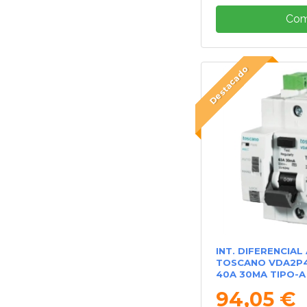
Com
Destacado
INT. DIFERENCIA
TOSCANO VDA2P4
40A 30MA TIPO-A
94,05 €