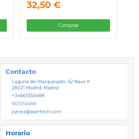
32,50 €
Comprar
Contacto
Laguna del Marquesado, 42 Nave K
28021
Madrid
,
Madrid
+34665555488
665555488
jl.jerez@asertech.com
Horario