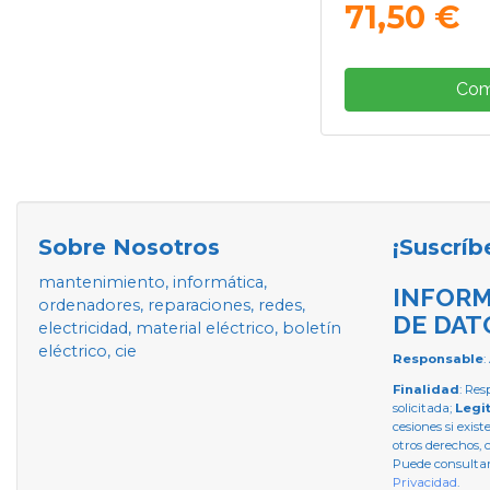
71,50 €
Com
Sobre Nosotros
¡Suscríb
mantenimiento, informática,
INFORM
ordenadores, reparaciones, redes,
DE DAT
electricidad, material eléctrico, boletín
eléctrico, cie
Responsable
:
Finalidad
: Res
solicitada;
Legi
cesiones si exist
otros derechos, 
Puede consultar
Privacidad
.