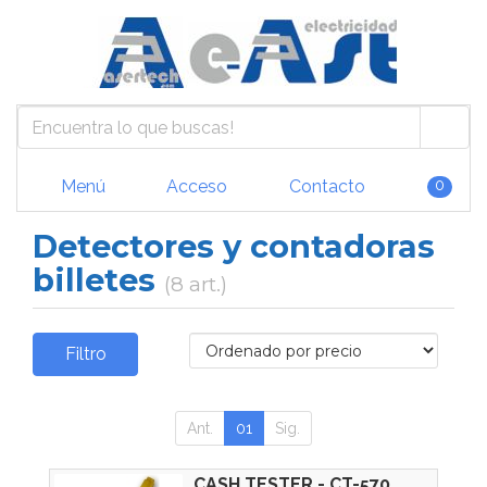
Menú
Acceso
Contacto
0
Detectores y contadoras
billetes
(8 art.)
Filtro
Ant.
01
Sig.
CASH TESTER - CT-570