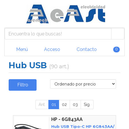
Menú
Acceso
Contacto
0
Hub USB
(90 art.)
Filtro
Ant.
01
02
03
Sig.
HP - 6G843AA
Hub USB Tipo-C HP 6G843AA/