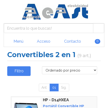
Menú
Acceso
Contacto
0
Convertibles 2 en 1
(9 art.)
Filtro
Ant.
01
Sig.
HP - D14HXEA
Portátil Convertible HP