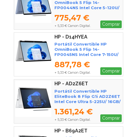
OmniBook 5 Flip 14-
FP0044NS Intel Core 5-120U/
16GB/ 1TB SSD/ 14" Táctil/
775,47 €
Win11
Comprar
+ 5,33 € Canon Digital.
HP - D14HYEA
Portátil Convertible HP
OmniBook 5 Flip 14-
FP0045NS Intel Core 7-150U/
16GB/ 1TB SSD/ 14" Táctil/
887,78 €
Win11
Comprar
+ 5,33 € Canon Digital.
HP - AD2Z6ET
Portátil Convertible HP
EliteBook 8 Flip G1i AD2Z6ET
Intel Core Ultra 5-225U/ 16GB/
512GB SSD/ 13.3" Táctil/ Win11
1.361,24 €
Pro
Comprar
+ 5,33 € Canon Digital.
HP - B69A2ET