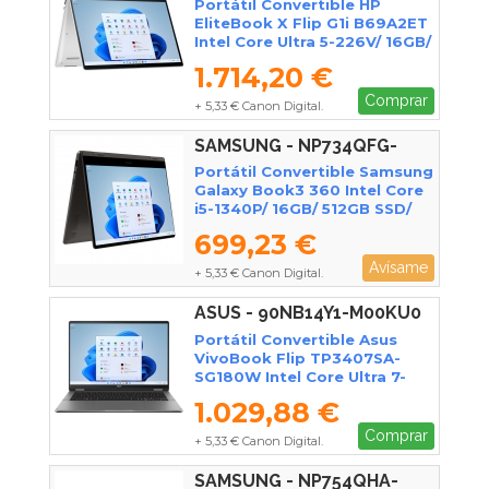
Portátil Convertible HP
EliteBook X Flip G1i B69A2ET
Intel Core Ultra 5-226V/ 16GB/
512GB SSD/ 14" Táctil/ Win11
1.714,20 €
Pro
Comprar
+ 5,33 € Canon Digital.
SAMSUNG - NP734QFG-
KA1ES
Portátil Convertible Samsung
Galaxy Book3 360 Intel Core
i5-1340P/ 16GB/ 512GB SSD/
13.3" Táctil/ Win11 Pro
699,23 €
Avísame
+ 5,33 € Canon Digital.
ASUS - 90NB14Y1-M00KU0
Portátil Convertible Asus
VivoBook Flip TP3407SA-
SG180W Intel Core Ultra 7-
258V/ 32GB/ 1TB SSD/ 14"
1.029,88 €
Táctil/ Win11
Comprar
+ 5,33 € Canon Digital.
SAMSUNG - NP754QHA-