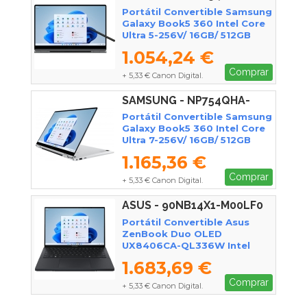
KA1ES
Portátil Convertible Samsung
Galaxy Book5 360 Intel Core
Ultra 5-256V/ 16GB/ 512GB
SSD/ 15.6" Táctil/ Win11 Pro
1.054,24 €
Comprar
+ 5,33 € Canon Digital.
SAMSUNG - NP754QHA-
KA2ES
Portátil Convertible Samsung
Galaxy Book5 360 Intel Core
Ultra 7-256V/ 16GB/ 512GB
SSD/ 15.6" Táctil/ Win11 Pro
1.165,36 €
Comprar
+ 5,33 € Canon Digital.
ASUS - 90NB14X1-M00LF0
Portátil Convertible Asus
ZenBook Duo OLED
UX8406CA-QL336W Intel
Core Ultra 7-255H/ 32GB/ 1TB
1.683,69 €
SSD/ 14" Táctil/ Win11
Comprar
+ 5,33 € Canon Digital.