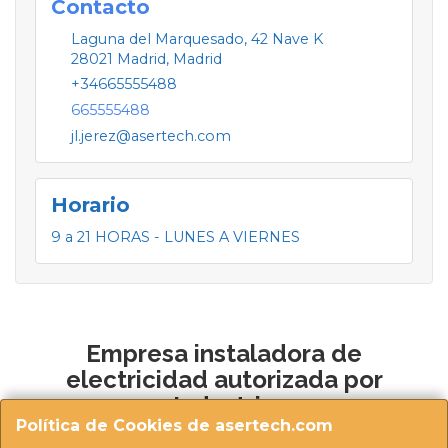
Contacto
Laguna del Marquesado, 42 Nave K
28021
Madrid
,
Madrid
+34665555488
665555488
jl.jerez@asertech.com
Horario
9 a 21 HORAS - LUNES A VIERNES
Empresa instaladora de
electricidad autorizada por
Industria
Política de Cookies de asertech.com