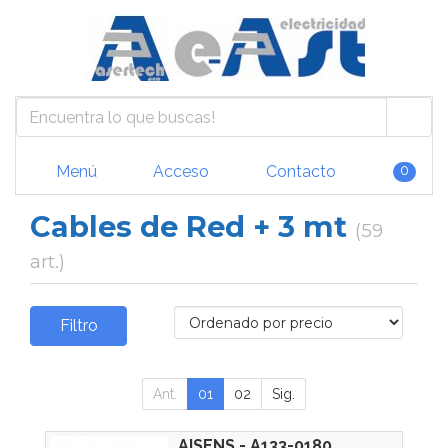
Menú
Acceso
Contacto
0
Cables de Red + 3 mt
(59
art.)
Filtro
Ant.
01
02
Sig.
AISENS - A133-0180