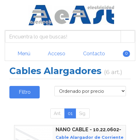
Menú
Acceso
Contacto
0
Cables Alargadores
(6 art.)
Filtro
Ant.
01
Sig.
NANO CABLE - 10.22.0602-
W
Cable Alargador de Corriente