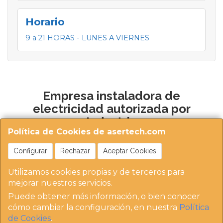
Horario
9 a 21 HORAS - LUNES A VIERNES
Empresa instaladora de
electricidad autorizada por
Industria
Política de Cookies de asertech.com
Configurar
Rechazar
Aceptar Cookies
Utilizamos cookies propias y de terceros para
mejorar nuestros servicios.
Puede obtener más información, o bien conocer
https://instaladoresdemadrid.com/at_biz_dir/asertec
cómo cambiar la configuración, en nuestra
Política
h-ip/
de Cookies
.