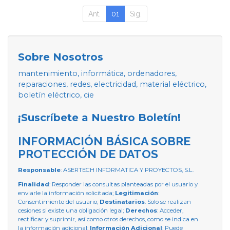
Ant.
01
Sig.
Sobre Nosotros
mantenimiento, informática, ordenadores,
reparaciones, redes, electricidad, material eléctrico,
boletín eléctrico, cie
¡Suscríbete a Nuestro Boletín!
INFORMACIÓN BÁSICA SOBRE
PROTECCIÓN DE DATOS
Responsable
: ASERTECH INFORMATICA Y PROYECTOS, S.L.
Finalidad
: Responder las consultas planteadas por el usuario y
enviarle la información solicitada;
Legitimación
:
Consentimiento del usuario;
Destinatarios
: Solo se realizan
cesiones si existe una obligación legal;
Derechos
: Acceder,
rectificar y suprimir, así como otros derechos, como se indica en
la información adicional;
Información Adicional
: Puede