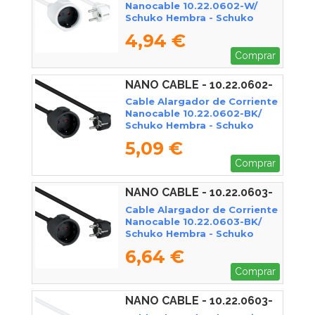
Nanocable 10.22.0602-W/
Schuko Hembra - Schuko
Macho/ 2m/ Blanco
4,94 €
Comprar
NANO CABLE - 10.22.0602-
BK
Cable Alargador de Corriente
Nanocable 10.22.0602-BK/
Schuko Hembra - Schuko
Macho/ 2m/ Negro
5,09 €
Comprar
NANO CABLE - 10.22.0603-
BK
Cable Alargador de Corriente
Nanocable 10.22.0603-BK/
Schuko Hembra - Schuko
Macho/ 3m/ Negro
6,64 €
Comprar
NANO CABLE - 10.22.0603-
W