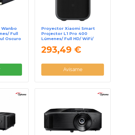
l Wanbo
Proyector Xiaomi Smart
es/ Full
Projector L1 Pro 400
zul Oscuro
Lúmenes/ Full HD/ WiFi/
Negro
293,49 €
r
Avísame