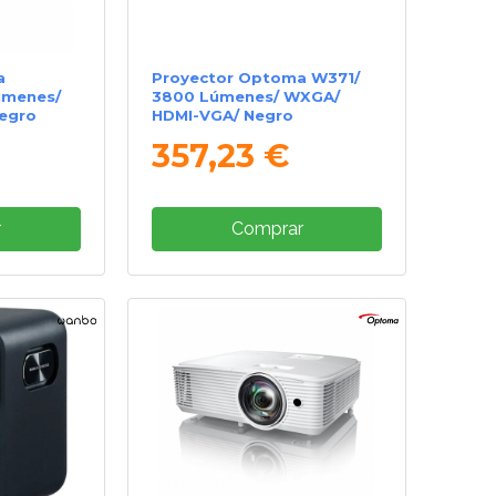
a
Proyector Optoma W371/
úmenes/
3800 Lúmenes/ WXGA/
egro
HDMI-VGA/ Negro
357,23 €
r
Comprar