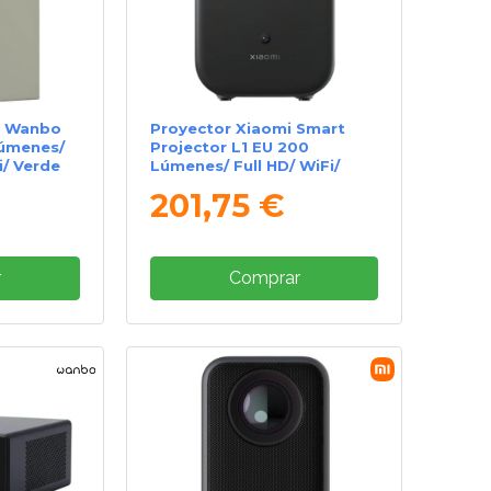
l Wanbo
Proyector Xiaomi Smart
Lúmenes/
Projector L1 EU 200
i/ Verde
Lúmenes/ Full HD/ WiFi/
Negro
201,75 €
r
Comprar