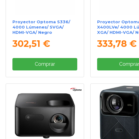
Proyector Optoma S336/
Proyector Optom
4000 Lúmenes/ SVGA/
X400LVe/ 4000 L
HDMI-VGA/ Negro
XGA/ HDMI-VGA/ N
302,51 €
333,78 €
Comprar
Compra