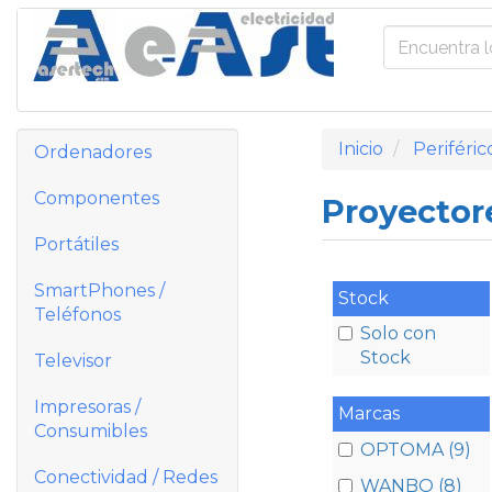
Inicio
Periféric
Ordenadores
Componentes
Proyecto
Portátiles
SmartPhones /
Stock
Teléfonos
Solo con
Stock
Televisor
Impresoras /
Marcas
Consumibles
OPTOMA (9)
Conectividad / Redes
WANBO (8)