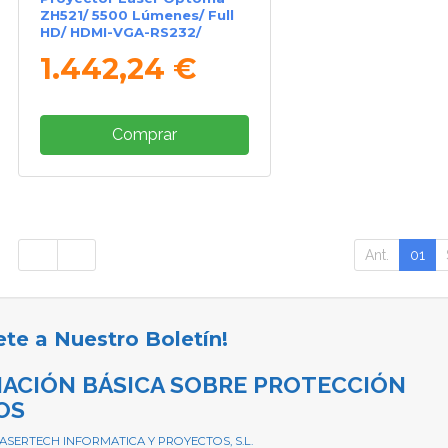
ZH521/ 5500 Lúmenes/ Full
HD/ HDMI-VGA-RS232/
Blanco
1.442,24 €
Comprar
Ant.
01
ete a Nuestro Boletín!
ACIÓN BÁSICA SOBRE PROTECCIÓN
OS
 ASERTECH INFORMATICA Y PROYECTOS, S.L.