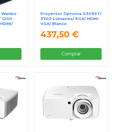
l Wanbo
Proyector Optoma X309ST/
/ 1200
3700 Lúmenes/ XGA/ HDMI-
 HDMI/
VGA/ Blanco
437,50 €
r
Comprar