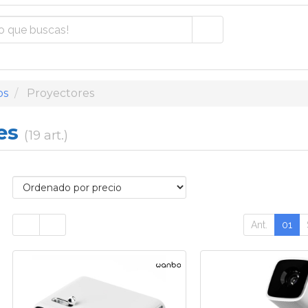
os
Proyectores
res
(19 art.)
Ant.
01