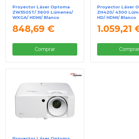
Proyector Láser Optoma
Proyector Láser 
ZW350ST/ 3600 Lúmenes/
ZH420/ 4300 Lúme
WXGA/ HDMI/ Blanco
HD/ HDMI/ Blanco
848,69 €
1.059,21 
Comprar
Compra
Proyector Láser Optoma