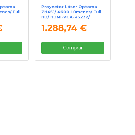
Optoma
Proyector Láser Optoma
nes/ Full
ZH451/ 4600 Lúmenes/ Full
HD/ HDMI-VGA-RS232/
Blanco
€
1.288,74 €
r
Comprar