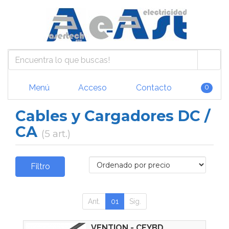
Menú
Acceso
Contacto
0
Cables y Cargadores DC /
CA
(5 art.)
Filtro
Ant.
01
Sig.
VENTION - CEYBD