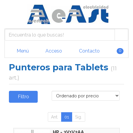
Menú
Acceso
Contacto
0
Punteros para Tablets
(11
art.)
Filtro
Ant.
01
Sig.
HP - 3V1V2AA