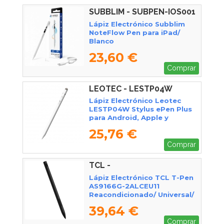
SUBBLIM - SUBPEN-IOS001
Lápiz Electrónico Subblim
NoteFlow Pen para iPad/
Blanco
23,60 €
Comprar
LEOTEC - LESTP04W
Lápiz Electrónico Leotec
LESTP04W Stylus ePen Plus
para Android, Apple y
Windows/ Blanco
25,76 €
Comprar
TCL -
Lápiz Electrónico TCL T-Pen
AS9166G-2ALCEU11
Reacondicionado/ Universal/
Negro
39,64 €
Comprar