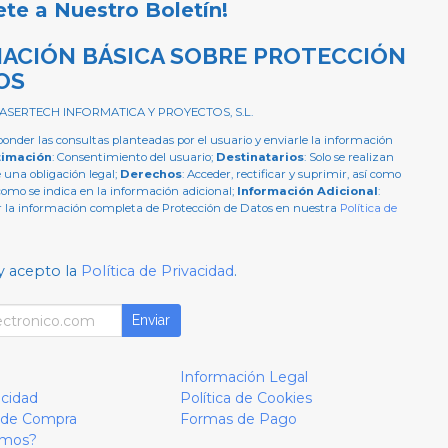
ete a Nuestro Boletín!
ACIÓN BÁSICA SOBRE PROTECCIÓN
OS
 ASERTECH INFORMATICA Y PROYECTOS, S.L.
ponder las consultas planteadas por el usuario y enviarle la información
timación
: Consentimiento del usuario;
Destinatarios
: Solo se realizan
e una obligación legal;
Derechos
: Acceder, rectificar y suprimir, así como
como se indica en la información adicional;
Información Adicional
:
 la información completa de Protección de Datos en nuestra
Política de
y acepto la
Política de Privacidad
.
Enviar
Información Legal
acidad
Política de Cookies
 de Compra
Formas de Pago
omos?