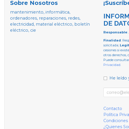
Sobre Nosotros
¡Suscríb
mantenimiento, informática,
INFORM
ordenadores, reparaciones, redes,
DE DAT
electricidad, material eléctrico, boletín
eléctrico, cie
Responsable
:
Finalidad
: Res
solicitada;
Legi
cesiones si exist
otros derechos, 
Puede consultar
Privacidad
.
He leído 
Contacto
Política Priv
Condiciones
¿Quienes S