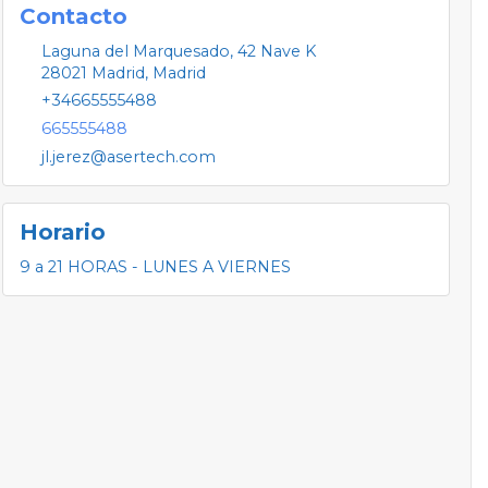
Contacto
Laguna del Marquesado, 42 Nave K
28021
Madrid
,
Madrid
+34665555488
665555488
jl.jerez@asertech.com
Horario
9 a 21 HORAS - LUNES A VIERNES