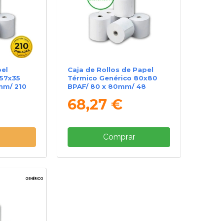
pel
Caja de Rollos de Papel
 57x35
Térmico Genérico 80x80
mm/ 210
BPAF/ 80 x 80mm/ 48
unidades
68,27 €
e
Comprar