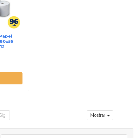
 Papel
 80x55
12
dades
e
Sig.
Mostrar