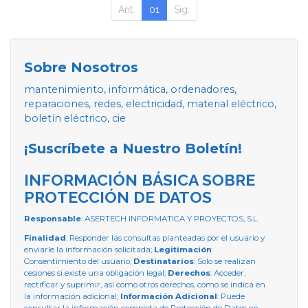
Ant.
01
Sig.
Sobre Nosotros
mantenimiento, informática, ordenadores,
reparaciones, redes, electricidad, material eléctrico,
boletín eléctrico, cie
¡Suscríbete a Nuestro Boletín!
INFORMACIÓN BÁSICA SOBRE
PROTECCIÓN DE DATOS
Responsable
: ASERTECH INFORMATICA Y PROYECTOS, S.L.
Finalidad
: Responder las consultas planteadas por el usuario y
enviarle la información solicitada;
Legitimación
:
Consentimiento del usuario;
Destinatarios
: Solo se realizan
cesiones si existe una obligación legal;
Derechos
: Acceder,
rectificar y suprimir, así como otros derechos, como se indica en
la información adicional;
Información Adicional
: Puede
consultar la información completa de Protección de Datos en