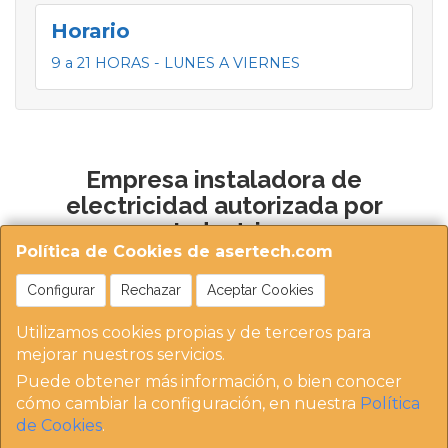
Horario
9 a 21 HORAS - LUNES A VIERNES
Empresa instaladora de
electricidad autorizada por
Industria
Política de Cookies de asertech.com
Configurar
Rechazar
Aceptar Cookies
Utilizamos cookies propias y de terceros para
mejorar nuestros servicios.
Puede obtener más información, o bien conocer
https://instaladoresdemadrid.com/at_biz_dir/asertec
cómo cambiar la configuración, en nuestra
Política
h-ip/
de Cookies
.