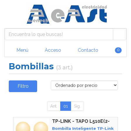
Menú
Acceso
Contacto
0
Bombillas
(3 art.)
Filtro
Ant.
01
Sig.
TP-LINK - TAPO L510E(2-
PACK)
Bombilla Inteligente TP-Link