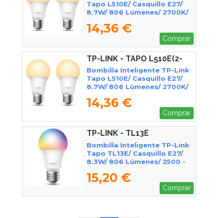
Tapo L510E/ Casquillo E27/
8.7W/ 806 Lúmenes/ 2700K/
Pack 2
14,36 €
Comprar
TP-LINK - TAPO L510E(2-
PACK) V2
Bombilla Inteligente TP-Link
Tapo L510E/ Casquillo E27/
8.7W/ 806 Lúmenes/ 2700K/
Pack 2
14,36 €
Comprar
TP-LINK - TL13E
Bombilla Inteligente TP-Link
Tapo TL13E/ Casquillo E27/
8.3W/ 806 Lúmenes/ 2500 -
6500K
15,20 €
Comprar