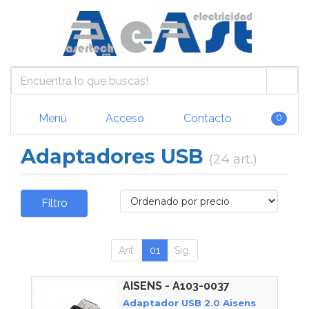
Menú
Acceso
Contacto
0
Adaptadores USB
(24 art.)
Filtro
Ant.
01
Sig.
AISENS - A103-0037
Adaptador USB 2.0 Aisens