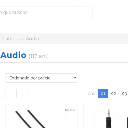
Cables de Audio
 Audio
(117 art.)
Ant.
01
02
03