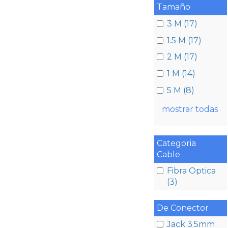
Tamaño
3 M (17)
1.5 M (17)
2 M (17)
1 M (14)
5 M (8)
mostrar todas
Categoria
Cable
Fibra Optica
(3)
De Conector
Jack 3.5mm