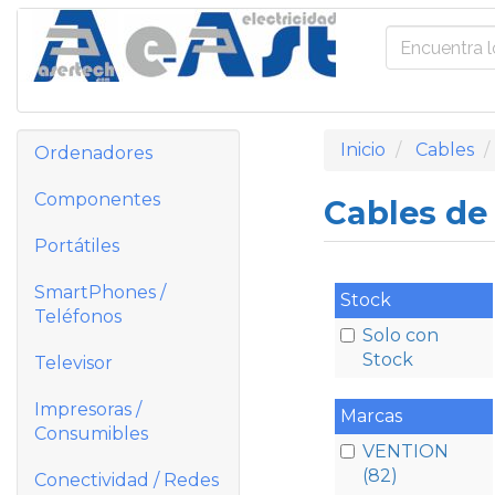
Inicio
Cables
Ordenadores
Componentes
Cables de
Portátiles
SmartPhones /
Stock
Teléfonos
Solo con
Stock
Televisor
Impresoras /
Marcas
Consumibles
VENTION
(82)
Conectividad / Redes