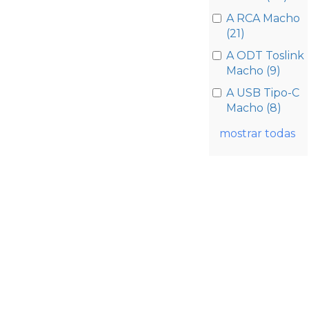
A RCA Macho
(21)
A ODT Toslink
Macho (9)
A USB Tipo-C
Macho (8)
mostrar todas