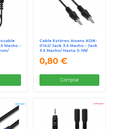
nocable
Cable Estéreo Aisens A128-
.5 Macho -
0142/ Jack 3.5 Macho - Jack
0cm/
3.5 Macho/ Hasta 0.1W/
1.5m/ Negro
0,80 €
r
Comprar