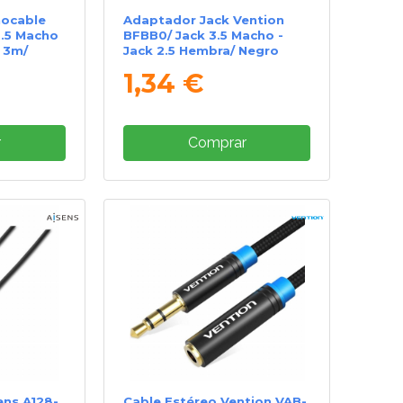
nocable
Adaptador Jack Vention
3.5 Macho
BFBB0/ Jack 3.5 Macho -
/ 3m/
Jack 2.5 Hembra/ Negro
1,34 €
r
Comprar
ens A128-
Cable Estéreo Vention VAB-