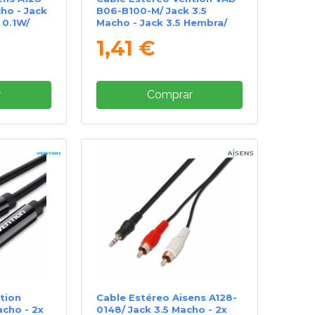
ho - Jack
B06-B100-M/ Jack 3.5
 0.1W/
Macho - Jack 3.5 Hembra/
1m/ Negro
1,41 €
r
Comprar
tion
Cable Estéreo Aisens A128-
acho - 2x
0148/ Jack 3.5 Macho - 2x