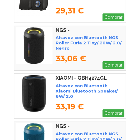
29,31 €
Comprar
NGS -
ROLLERFURIA2TINYBLACK
Altavoz con Bluetooth NGS
Roller Furia 2 Tiny/ 20W/ 2.0/
Negro
33,06 €
Comprar
XIAOMI - QBH4274GL
Altavoz con Bluetooth
Xiaomi Bluetooth Speaker/
6W/ 2.0
33,19 €
Comprar
NGS -
ROLLERFURIA2TINYBLUE
Altavoz con Bluetooth NGS
Roller Furia 2 Tiny/ 20W/ 2.0/