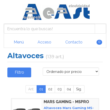
Menú
Acceso
Contacto
0
Altavoces
(139 art.)
Filtro
Ant.
01
02
03
04
Sig.
MARS GAMING - MSPRO
Altavoces Mars Gaming MS-