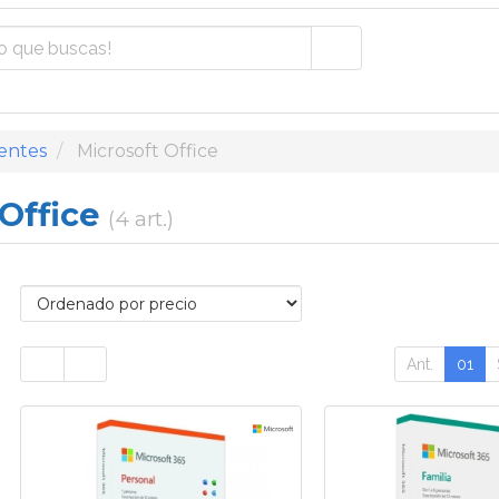
entes
Microsoft Office
 Office
(4 art.)
Ant.
01