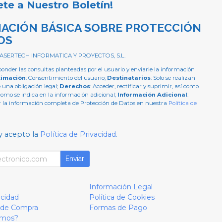
ete a Nuestro Boletín!
ACIÓN BÁSICA SOBRE PROTECCIÓN
OS
 ASERTECH INFORMATICA Y PROYECTOS, S.L.
ponder las consultas planteadas por el usuario y enviarle la información
timación
: Consentimiento del usuario;
Destinatarios
: Solo se realizan
e una obligación legal;
Derechos
: Acceder, rectificar y suprimir, así como
como se indica en la información adicional;
Información Adicional
:
 la información completa de Protección de Datos en nuestra
Política de
y acepto la
Política de Privacidad
.
Enviar
Información Legal
acidad
Política de Cookies
 de Compra
Formas de Pago
omos?