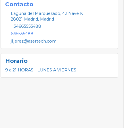
Contacto
Laguna del Marquesado, 42 Nave K
28021
Madrid
,
Madrid
+34665555488
665555488
jl.jerez@asertech.com
Horario
9 a 21 HORAS - LUNES A VIERNES