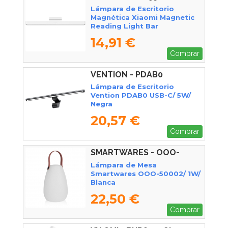
Lámpara de Escritorio
Magnética Xiaomi Magnetic
Reading Light Bar
14,91 €
Comprar
VENTION - PDAB0
Lámpara de Escritorio
Vention PDAB0 USB-C/ 5W/
Negra
20,57 €
Comprar
SMARTWARES - OOO-
50002
Lámpara de Mesa
Smartwares OOO-50002/ 1W/
Blanca
22,50 €
Comprar