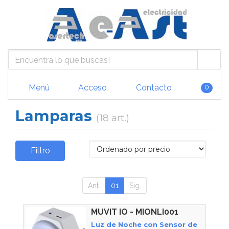
Menú
Acceso
Contacto
0
Lamparas
(18 art.)
Filtro
Ant.
01
Sig.
MUVIT IO - MIONLI001
Luz de Noche con Sensor de