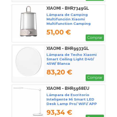
XIAOMI - BHR7349GL
Lámpara de Camping
Multifunción Xiaomi
Multifunction Camping
Lantern/ 12W/ Blanca
51,00 €
Comprar
XIAOMI - BHR9933GL
Lámpara de Techo Xiaomi
Smart Ceiling Light D40/
45W/ Blanca
83,20 €
Comprar
XIAOMI - BHR5968EU
Lámpara de Escritorio
Inteligente Mi Smart LED
Desk Lamp Pro/ WiFi/ APP
Home
93,34 €