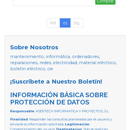
Comprar
Ant.
01
Sig.
Sobre Nosotros
mantenimiento, informática, ordenadores,
reparaciones, redes, electricidad, material eléctrico,
boletín eléctrico, cie
¡Suscríbete a Nuestro Boletín!
INFORMACIÓN BÁSICA SOBRE
PROTECCIÓN DE DATOS
Responsable
: ASERTECH INFORMATICA Y PROYECTOS, S.L.
Finalidad
: Responder las consultas planteadas por el usuario y
enviarle la información solicitada;
Legitimación
:
Consentimiento del usuario;
Destinatarios
: Solo se realizan