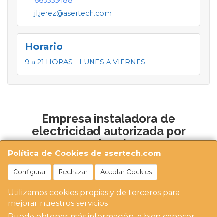
665555488
jl.jerez@asertech.com
Horario
9 a 21 HORAS - LUNES A VIERNES
Empresa instaladora de
electricidad autorizada por
Industria
Política de Cookies de asertech.com
Configurar
Rechazar
Aceptar Cookies
Utilizamos cookies propias y de terceros para
mejorar nuestros servicios.
Puede obtener más información, o bien conocer