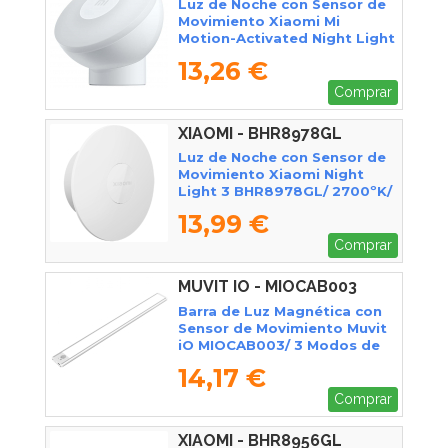
Luz de Noche con Sensor de
Movimiento Xiaomi Mi
Motion-Activated Night Light
2 (Bluetooth) BHR5278GL/
13,26 €
2800ºK/ Ángulo de apertura
120º
Comprar
XIAOMI - BHR8978GL
Luz de Noche con Sensor de
Movimiento Xiaomi Night
Light 3 BHR8978GL/ 2700ºK/
Ángulo de apertura 120º
13,99 €
Comprar
MUVIT IO - MIOCAB003
Barra de Luz Magnética con
Sensor de Movimiento Muvit
iO MIOCAB003/ 3 Modos de
Luz/ con Batería/ Blanca
14,17 €
Comprar
XIAOMI - BHR8956GL