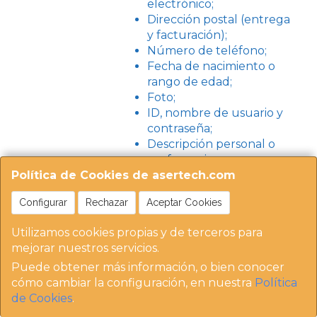
electrónico;
Dirección postal (entrega
y facturación);
Número de teléfono;
Fecha de nacimiento o
rango de edad;
Foto;
ID, nombre de usuario y
contraseña;
Descripción personal o
preferencias;
Política de Cookies de asertech.com
Detalles del pedido;
¿Qué Datos
Perfil de redes sociales
Personales
Configurar
Rechazar
Aceptar Cookies
(cuando uses el inicio de
podemos tener
sesión social o compartas
sobre Usted?
Utilizamos cookies propias y de terceros para
esta información
mejorar nuestros servicios.
personal);
Puede obtener más información, o bien conocer
Información de la
cómo cambiar la configuración, en nuestra
Política
transacción, incluidos los
de Cookies
.
productos comprados;
Historial de compras.