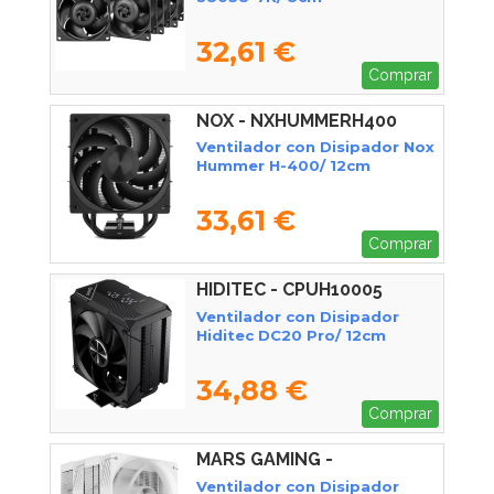
32,61 €
Comprar
NOX - NXHUMMERH400
Ventilador con Disipador Nox
Hummer H-400/ 12cm
33,61 €
Comprar
HIDITEC - CPUH10005
Ventilador con Disipador
Hiditec DC20 Pro/ 12cm
34,88 €
Comprar
MARS GAMING -
MCPUX26PROW
Ventilador con Disipador