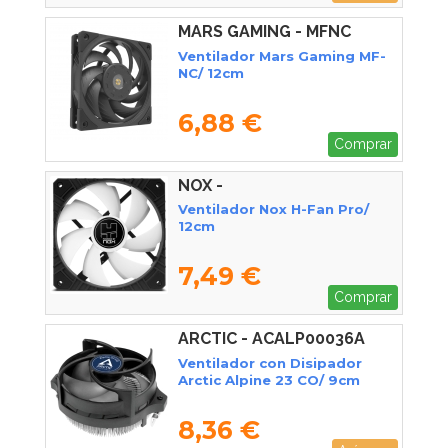
MARS GAMING - MFNC
Ventilador Mars Gaming MF-
NC/ 12cm
6,88 €
Comprar
NOX -
NXHUMMERHFANPROWN
Ventilador Nox H-Fan Pro/
12cm
7,49 €
Comprar
ARCTIC - ACALP00036A
Ventilador con Disipador
Arctic Alpine 23 CO/ 9cm
8,36 €