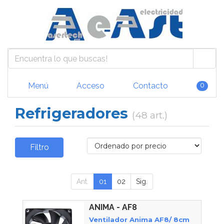
Menú
Acceso
Contacto
0
Refrigeradores
(48 art.)
Filtro
Ant.
01
02
Sig.
ANIMA - AF8
Ventilador Anima AF8/ 8cm