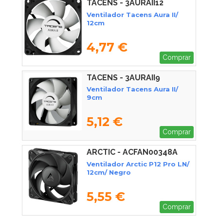
TACENS - 3AURAII12
Ventilador Tacens Aura II/
12cm
4,77 €
Comprar
TACENS - 3AURAII9
Ventilador Tacens Aura II/
9cm
5,12 €
Comprar
ARCTIC - ACFAN00348A
Ventilador Arctic P12 Pro LN/
12cm/ Negro
5,55 €
Comprar