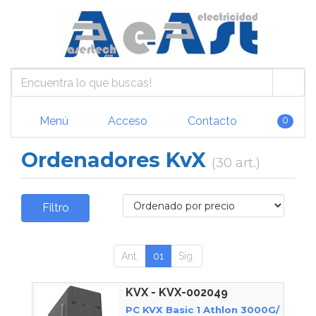
Menú
Acceso
Contacto
0
Ordenadores KvX
(30 art.)
Filtro
Ant.
01
Sig.
KVX - KVX-002049
PC KVX Basic 1 Athlon 3000G/