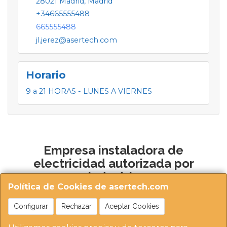
28021
Madrid
,
Madrid
+34665555488
665555488
jl.jerez@asertech.com
Horario
9 a 21 HORAS - LUNES A VIERNES
Empresa instaladora de
electricidad autorizada por
Industria
Política de Cookies de asertech.com
Configurar
Rechazar
Aceptar Cookies