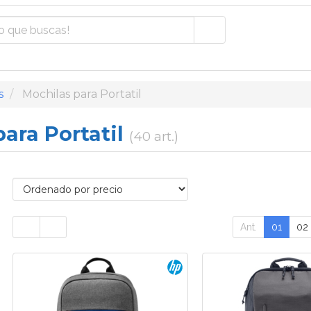
s
Mochilas para Portatil
ara Portatil
(40 art.)
Ant.
01
02