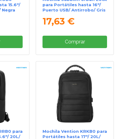
sta 15.6"/
para Portátiles hasta 16"/
/ Negra
Puerto USB/ Antirrobo/ Gris
17,63 €
r
Comprar
KRRB0 para
Mochila Vention KRKB0 para
5.6"/ 20L/
Portátiles hasta 17"/ 20L/