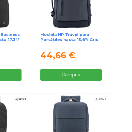
 Business
Mochila HP Travel para
ta 17.3"/
Portátiles hasta 15.6"/ Gris
44,66 €
r
Comprar