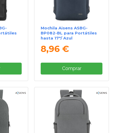
BG-
Mochila Aisens ASBG-
tátiles
BP082-BL para Portátiles
hasta 17"/ Azul
8,96 €
r
Comprar