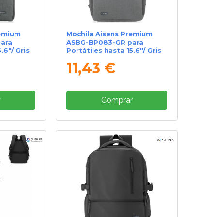
remium
Mochila Aisens Premium
ara
ASBG-BP083-GR para
.6"/ Gris
Portátiles hasta 15.6"/ Gris
11,43 €
r
Comprar