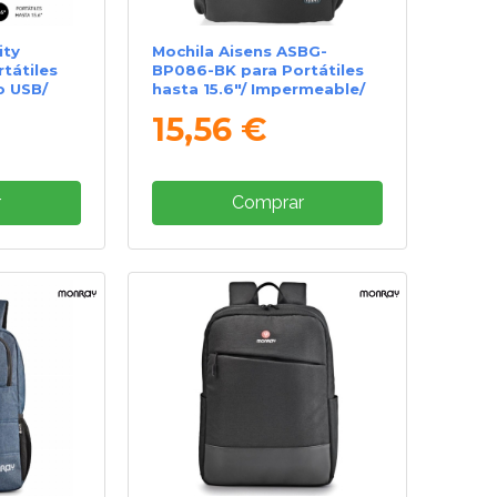
ity
Mochila Aisens ASBG-
tátiles
BP086-BK para Portátiles
o USB/
hasta 15.6"/ Impermeable/
Negro
15,56 €
r
Comprar