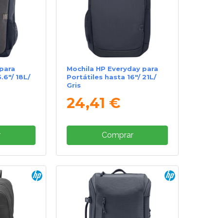
 para
Mochila HP Everyday para
.6"/ 18L/
Portátiles hasta 16"/ 21L/
Gris
24,41 €
r
Comprar