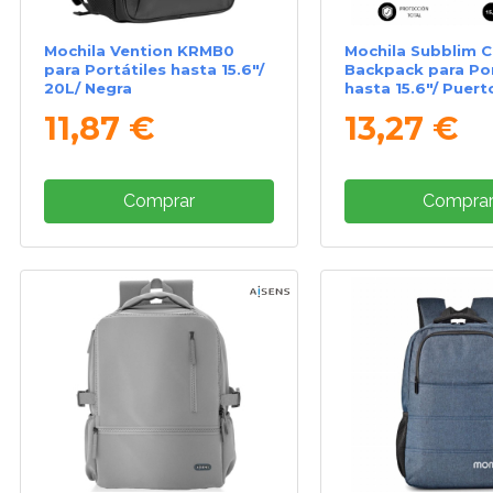
Mochila Vention KRMB0
Mochila Subblim C
para Portátiles hasta 15.6"/
Backpack para Por
20L/ Negra
hasta 15.6"/ Puert
Negra
11,87 €
13,27 €
Comprar
Compra