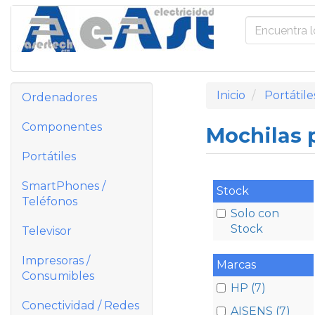
Inicio
Portátile
Ordenadores
Componentes
Mochilas p
Portátiles
SmartPhones /
Stock
Teléfonos
Solo con
Stock
Televisor
Impresoras /
Marcas
Consumibles
HP (7)
Conectividad / Redes
AISENS (7)