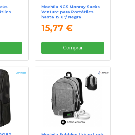
acks
Mochila NGS Monray Sacks
tiles
Venture para Portátiles
hasta 15.6"/ Negra
15,77 €
r
Comprar
KROB0
Mochila Subblim Urban Lock