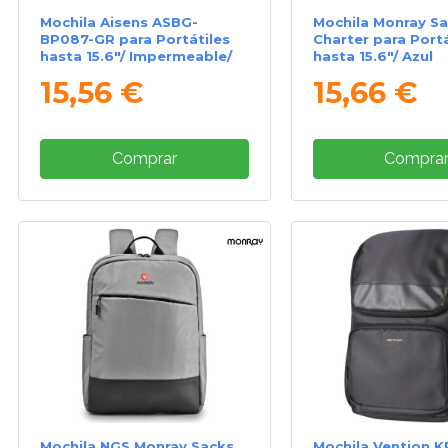
Mochila Aisens ASBG-
Mochila Monray S
BP087-GR para Portátiles
Charter para Portá
hasta 15.6"/ Impermeable/
hasta 15.6"/ Azul
Gris
15,56 €
15,66 €
Comprar
Compra
Mochila NGS Monray Sacks
Mochila Vention 