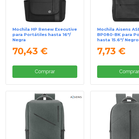
Mochila HP Renew Executive
Mochila Aisens AS
para Portátiles hasta 16"/
BP080-BK para Por
Negra
hasta 15.6"/ Negro
70,43 €
7,73 €
Comprar
Compra