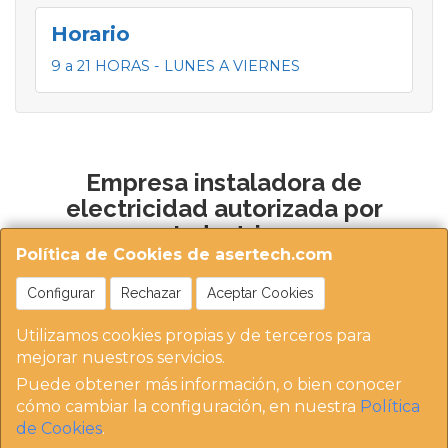
Horario
9 a 21 HORAS - LUNES A VIERNES
Empresa instaladora de
electricidad autorizada por
Industria
Política de Cookies de asertech.com
Configurar
Rechazar
Aceptar Cookies
Utilizamos cookies propias y de terceros para
mejorar nuestros servicios.
Puede obtener más información, o bien conocer
https://instaladoresdemadrid.com/at_biz_dir/asertec
cómo cambiar la configuración, en nuestra
Política
h-ip/
de Cookies
.