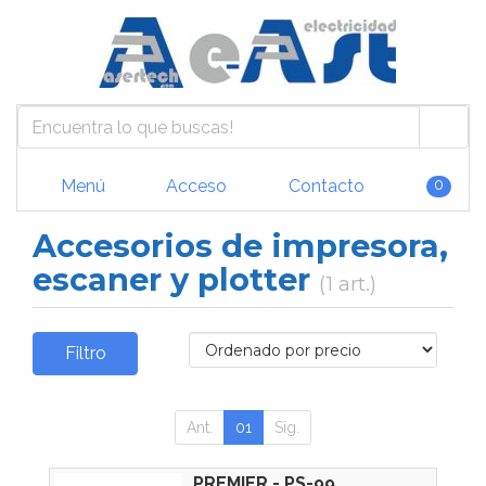
Menú
Acceso
Contacto
0
Accesorios de impresora,
escaner y plotter
(1 art.)
Filtro
Ant.
01
Sig.
PREMIER - PS-99