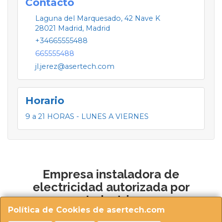
Contacto
Laguna del Marquesado, 42 Nave K
28021
Madrid
,
Madrid
+34665555488
665555488
jl.jerez@asertech.com
Horario
9 a 21 HORAS - LUNES A VIERNES
Empresa instaladora de
electricidad autorizada por
Industria
Política de Cookies de asertech.com