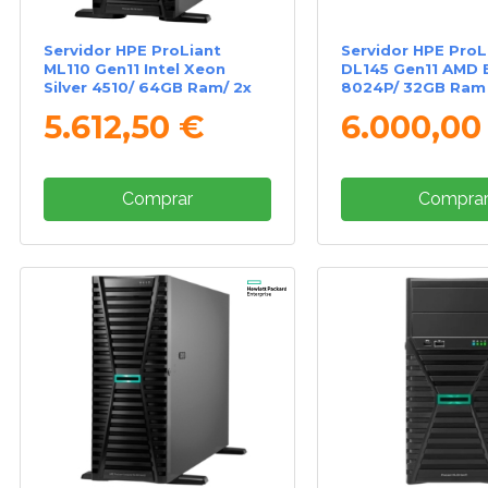
Servidor HPE ProLiant
Servidor HPE ProL
ML110 Gen11 Intel Xeon
DL145 Gen11 AMD 
Silver 4510/ 64GB Ram/ 2x
8024P/ 32GB Ram
480GB SSD
5.612,50 €
6.000,00
Comprar
Compra