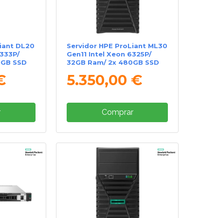
iant DL20
Servidor HPE ProLiant ML30
6333P/
Gen11 Intel Xeon 6325P/
0GB SSD
32GB Ram/ 2x 480GB SSD
€
5.350,00 €
r
Comprar