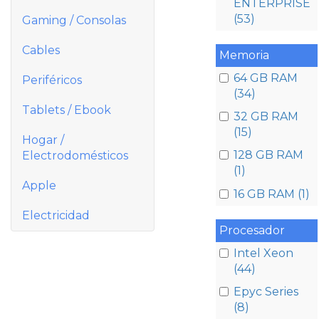
ENTERPRISE
(53)
Gaming / Consolas
Cables
Memoria
64 GB RAM
Periféricos
(34)
Tablets / Ebook
32 GB RAM
(15)
Hogar /
128 GB RAM
Electrodomésticos
(1)
Apple
16 GB RAM (1)
Electricidad
Procesador
Intel Xeon
(44)
Epyc Series
(8)