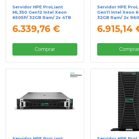
Servidor HPE ProLiant
Servidor HPE ProL
ML350 Gen12 Intel Xeon
Gen11 Intel Xeon 
6505P/ 32GB Ram/ 2x 4TB
32GB Ram/ 2x 96
6.339,76 €
6.915,14 
Comprar
Compra
Servidor HPE ProLiant
Servidor HPE ProL