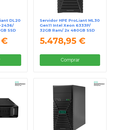
iant DL20
Servidor HPE ProLiant ML30
E-2436/
Gen11 Intel Xeon 6333P/
0GB SSD
32GB Ram/ 2x 480GB SSD
 €
5.478,95 €
r
Comprar