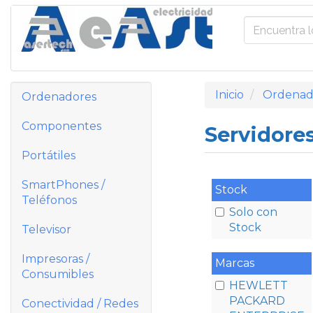
Inicio
Ordenad
Ordenadores
Componentes
Servidore
Portátiles
SmartPhones /
Stock
Teléfonos
Solo con
Stock
Televisor
Impresoras /
Marcas
Consumibles
HEWLETT
PACKARD
Conectividad / Redes