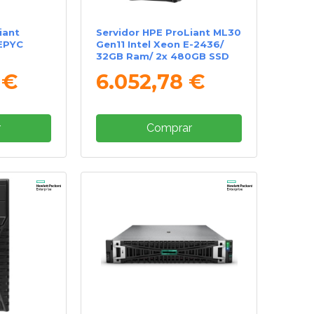
iant
Servidor HPE ProLiant ML30
EPYC
Gen11 Intel Xeon E-2436/
32GB Ram/ 2x 480GB SSD
 €
6.052,78 €
r
Comprar