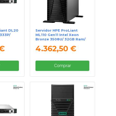
iant DL20
Servidor HPE ProLiant
6333P/
ML110 Gen11 Intel Xeon
Bronze 3508U/ 32GB Ram/
2x 480GB SSD SATA
 €
4.362,50 €
r
Comprar