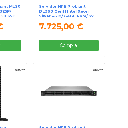
iant ML30
Servidor HPE ProLiant
6325P/
DL380 Gen11 Intel Xeon
0GB SSD
Silver 4510/ 64GB Ram/ 2x
960GB SSD
€
7.725,00 €
r
Comprar
iant
Servidor HPE ProLiant