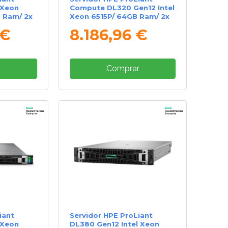
 Xeon
Compute DL320 Gen12 Intel
B Ram/ 2x
Xeon 6515P/ 64GB Ram/ 2x
480GB SSD
 €
8.186,96 €
r
Comprar
iant
Servidor HPE ProLiant
 Xeon
DL380 Gen12 Intel Xeon