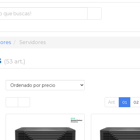
ores
Servidores
s
(53 art.)
Ant.
01
02