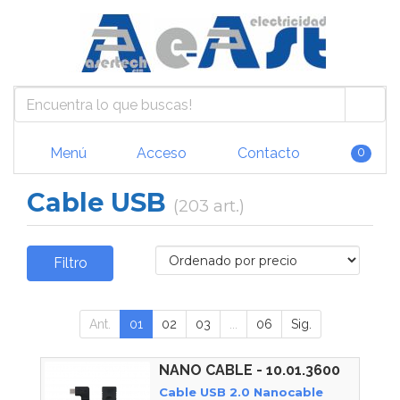
Menú
Acceso
Contacto
0
Cable USB
(203 art.)
Filtro
Ant.
01
02
03
...
06
Sig.
NANO CABLE - 10.01.3600
Cable USB 2.0 Nanocable