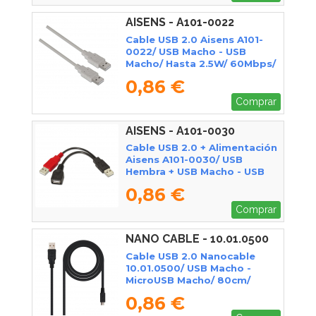
AISENS - A101-0022
Cable USB 2.0 Aisens A101-
0022/ USB Macho - USB
Macho/ Hasta 2.5W/ 60Mbps/
2m/ Beige
0,86 €
Comprar
AISENS - A101-0030
Cable USB 2.0 + Alimentación
Aisens A101-0030/ USB
Hembra + USB Macho - USB
Macho/ Hasta 2.5W/ 60Mbps/
0,86 €
15cm/ Negro/ Rojo
Comprar
NANO CABLE - 10.01.0500
Cable USB 2.0 Nanocable
10.01.0500/ USB Macho -
MicroUSB Macho/ 80cm/
Negro
0,86 €