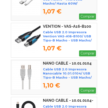
Macho/ Hasta 60W/
480Mbps/ 1m/ Blanco
1,07 €
Comprar
VENTION - VAS-A16-B100
Cable USB 2.0 Impresora
Vention VAS-A16-B100/ USB
Tipo-B Macho - USB Macho/
480Mbps/ 1m/ Negro
1,07 €
Comprar
NANO CABLE - 10.01.0104
Cable USB 2.0 Impresora
Nanocable 10.01.0104/ USB
Tipo-B Macho - USB Macho/
3m/ Beige
1,10 €
Comprar
NANO CABLE - 10.01.0104-
BK
Cable USB 2.0 Impresora