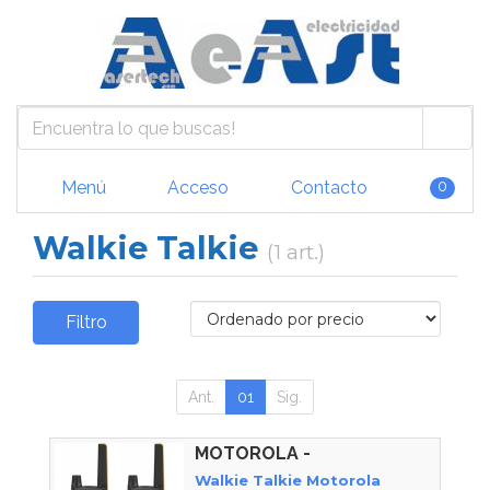
Menú
Acceso
Contacto
0
Walkie Talkie
(1 art.)
Filtro
Ant.
01
Sig.
MOTOROLA -
Walkie Talkie Motorola