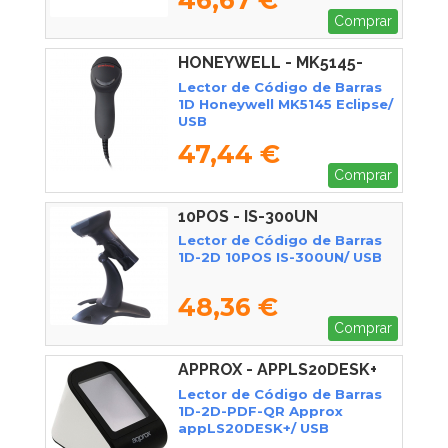
Comprar
HONEYWELL - MK5145-
31A38
Lector de Código de Barras
1D Honeywell MK5145 Eclipse/
USB
47,44 €
Comprar
10POS - IS-300UN
Lector de Código de Barras
1D-2D 10POS IS-300UN/ USB
48,36 €
Comprar
APPROX - APPLS20DESK+
Lector de Código de Barras
1D-2D-PDF-QR Approx
appLS20DESK+/ USB