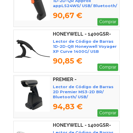
1D-2D-QR Approx
appLS24WS/ USB/ Bluetooth/
Radiofrecuencia
90,67 €
Comprar
HONEYWELL - 1400GSR-
2USB-1E
Lector de Código de Barras
1D-2D-QR Honeywell Voyager
XP Curve 1400G/ USB
90,85 €
Comprar
PREMIER -
MS32DBRUSBBRWRB
Lector de Código de Barras
2D Premier MS3-2D BR/
Bluetooth/ USB/
Radiofrecuencia
94,83 €
Comprar
HONEYWELL - 1400GSR-
1USB-1E
Lector de Código de Barras