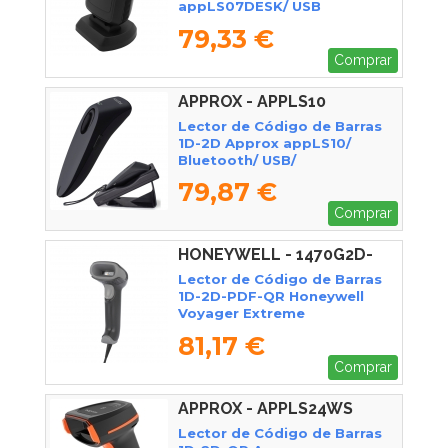
appLS07DESK/ USB
79,33 €
Comprar
APPROX - APPLS10
Lector de Código de Barras
1D-2D Approx appLS10/
Bluetooth/ USB/
Radiofrecuencia
79,87 €
Comprar
HONEYWELL - 1470G2D-
2USB-1-R
Lector de Código de Barras
1D-2D-PDF-QR Honeywell
Voyager Extreme
Performance (XP) 1470G/ USB
81,17 €
Comprar
APPROX - APPLS24WS
Lector de Código de Barras