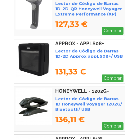
Lector de Código de Barras
1D-2D-QR Honeywell Voyager
Extreme Performance (XP)
1472G Reacondicionado/
127,33 €
Bluetooth/ USB
Comprar
APPROX - APPLS08+
Lector de Código de Barras
1D-2D Approx appLS08+/ USB
131,33 €
Comprar
HONEYWELL - 1202G-
2USB-5
Lector de Código de Barras
1D Honeywell Voyager 1202G/
Bluetooth/ USB
136,11 €
Comprar
APPROX - APPLS18I