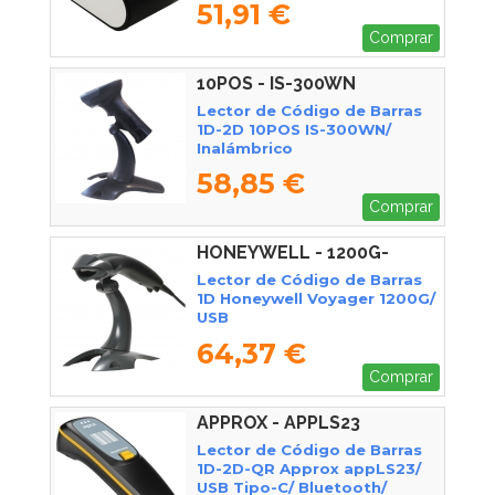
51,91 €
Comprar
10POS - IS-300WN
Lector de Código de Barras
1D-2D 10POS IS-300WN/
Inalámbrico
58,85 €
Comprar
HONEYWELL - 1200G-
2USB-1
Lector de Código de Barras
1D Honeywell Voyager 1200G/
USB
64,37 €
Comprar
APPROX - APPLS23
Lector de Código de Barras
1D-2D-QR Approx appLS23/
USB Tipo-C/ Bluetooth/