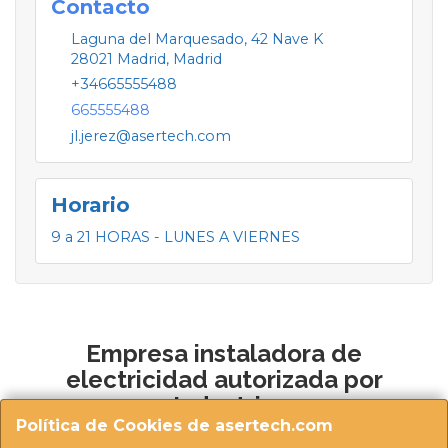
Contacto
Laguna del Marquesado, 42 Nave K
28021
Madrid
,
Madrid
+34665555488
665555488
jl.jerez@asertech.com
Horario
9 a 21 HORAS - LUNES A VIERNES
Empresa instaladora de
electricidad autorizada por
Industria
Política de Cookies de asertech.com