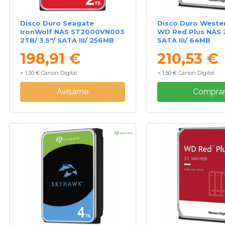
Disco Duro Seagate
Disco Duro Wester
IronWolf NAS ST2000VN003
WD Red Plus NAS 2
2TB/ 3.5"/ SATA III/ 256MB
SATA III/ 64MB
198,91 €
210,53 €
+ 1,50 € Canon Digital.
+ 1,50 € Canon Digital.
Avísame
Compra