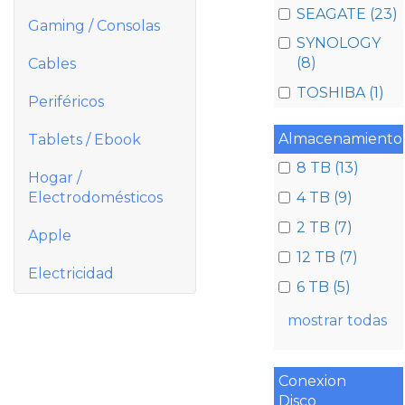
SEAGATE (23)
Gaming / Consolas
SYNOLOGY
(8)
Cables
TOSHIBA (1)
Periféricos
Almacenamiento
Tablets / Ebook
8 TB (13)
Hogar /
Electrodomésticos
4 TB (9)
2 TB (7)
Apple
12 TB (7)
Electricidad
6 TB (5)
mostrar todas
Conexion
Disco