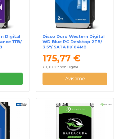
n Digital
Disco Duro Western Digital
lance 1TB/
WD Blue PC Desktop 2TB/
B
3.5"/ SATA III/ 64MB
175,77 €
+ 1,50 € Canon Digital.
r
Avísame