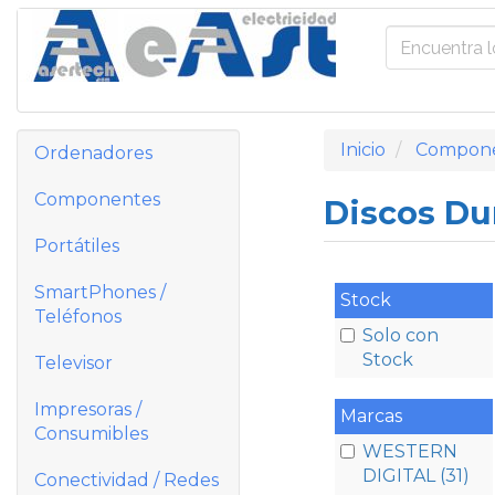
Inicio
Compon
Ordenadores
Componentes
Discos D
Portátiles
SmartPhones /
Stock
Teléfonos
Solo con
Stock
Televisor
Impresoras /
Marcas
Consumibles
WESTERN
DIGITAL (31)
Conectividad / Redes