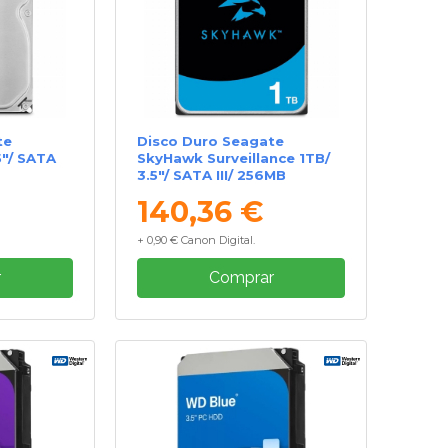
te
Disco Duro Seagate
5"/ SATA
SkyHawk Surveillance 1TB/
3.5"/ SATA III/ 256MB
140,36 €
+ 0,90 € Canon Digital.
r
Comprar