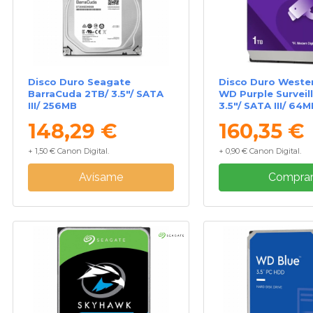
Disco Duro Seagate
Disco Duro Wester
BarraCuda 2TB/ 3.5"/ SATA
WD Purple Surveil
III/ 256MB
3.5"/ SATA III/ 64M
148,29 €
160,35 €
+ 1,50 € Canon Digital.
+ 0,90 € Canon Digital.
Avísame
Compra