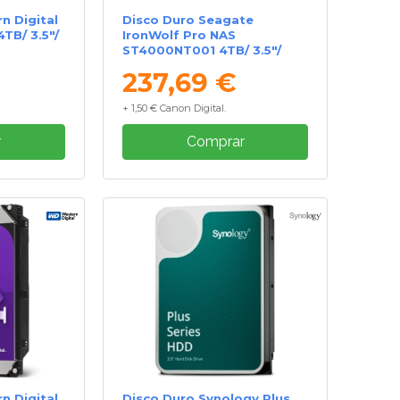
n Digital
Disco Duro Seagate
TB/ 3.5"/
IronWolf Pro NAS
ST4000NT001 4TB/ 3.5"/
SATA III/ 256MB
237,69 €
+ 1,50 € Canon Digital.
r
Comprar
n Digital
Disco Duro Synology Plus