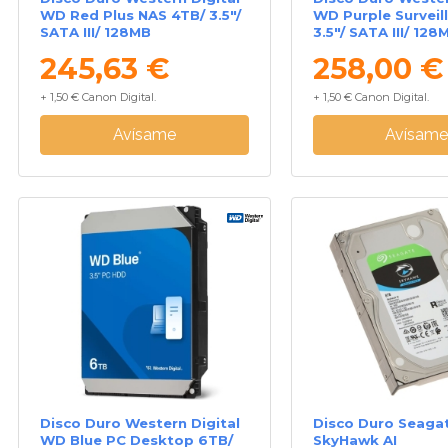
WD Red Plus NAS 4TB/ 3.5"/
WD Purple Surveil
SATA III/ 128MB
3.5"/ SATA III/ 128
245,63 €
258,00 €
+ 1,50 € Canon Digital.
+ 1,50 € Canon Digital.
Avísame
Avísam
Disco Duro Western Digital
Disco Duro Seaga
WD Blue PC Desktop 6TB/
SkyHawk AI