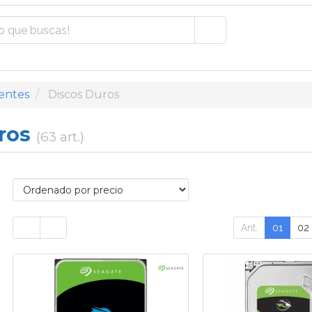
entes
Discos Duros
uros
(63 art.)
Ant.
01
02