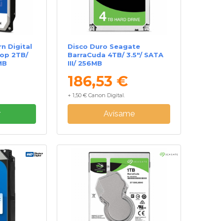
n Digital
Disco Duro Seagate
op 2TB/
BarraCuda 4TB/ 3.5"/ SATA
MB
III/ 256MB
186,53 €
+ 1,50 € Canon Digital.
r
Avísame