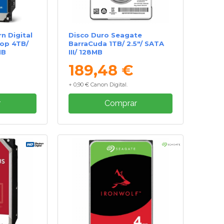
n Digital
Disco Duro Seagate
op 4TB/
BarraCuda 1TB/ 2.5"/ SATA
MB
III/ 128MB
189,48 €
+ 0,90 € Canon Digital.
r
Comprar