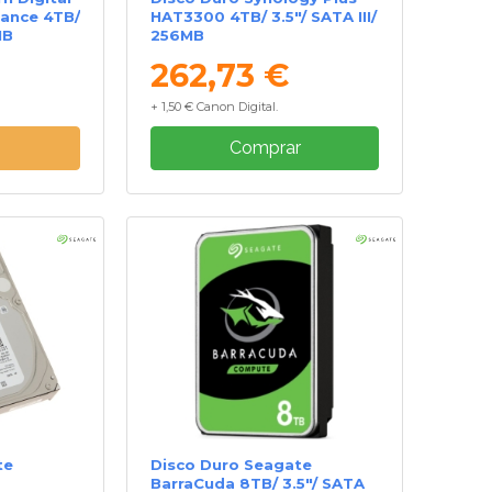
lance 4TB/
HAT3300 4TB/ 3.5"/ SATA III/
MB
256MB
262,73 €
+ 1,50 € Canon Digital.
e
Comprar
te
Disco Duro Seagate
BarraCuda 8TB/ 3.5"/ SATA