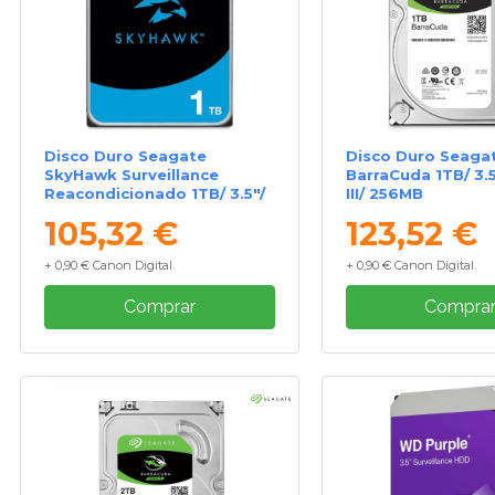
Disco Duro Seagate
Disco Duro Seaga
SkyHawk Surveillance
BarraCuda 1TB/ 3.
Reacondicionado 1TB/ 3.5"/
III/ 256MB
SATA III/ 256MB
105,32 €
123,52 €
+ 0,90 € Canon Digital.
+ 0,90 € Canon Digital.
Comprar
Compra