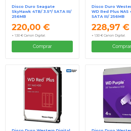
Disco Duro Seagate
Disco Duro Wester
SkyHawk 4TB/ 3.5"/ SATA III/
WD Red Plus NAS 4
256MB
SATA III/ 256MB
220,00 €
228,97 €
+ 1,50 € Canon Digital.
+ 1,50 € Canon Digital.
Comprar
Compra
Disco Duro Western Digital
Disco Duro Wester