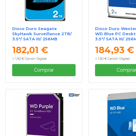
Disco Duro Seagate
Disco Duro Wester
SkyHawk Surveillance 2TB/
WD Blue PC Deskt
3.5"/ SATA III/ 256MB
3.5"/ SATA III/ 256
182,01 €
184,93 €
+ 1,50 € Canon Digital.
+ 1,50 € Canon Digital.
Comprar
Compra