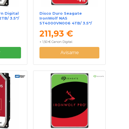
n Digital
Disco Duro Seagate
TB/ 3.5"/
IronWolf NAS
ST4000VN006 4TB/ 3.5"/
SATA III/ 256MB
211,93 €
+ 1,50 € Canon Digital.
r
Avísame