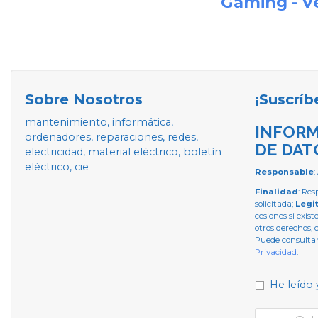
Gaming - V
Sobre Nosotros
¡Suscríb
mantenimiento, informática,
INFORM
ordenadores, reparaciones, redes,
DE DAT
electricidad, material eléctrico, boletín
eléctrico, cie
Responsable
:
Finalidad
: Res
solicitada;
Legi
cesiones si exist
otros derechos, 
Puede consultar
Privacidad
.
He leído 