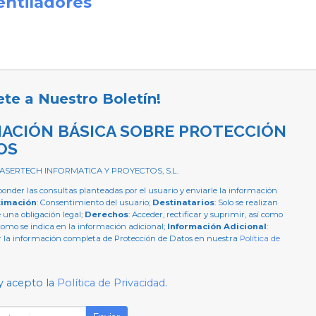
entiladores
ete a Nuestro Boletín!
ACIÓN BÁSICA SOBRE PROTECCIÓN
OS
 ASERTECH INFORMATICA Y PROYECTOS, S.L.
ponder las consultas planteadas por el usuario y enviarle la información
timación
: Consentimiento del usuario;
Destinatarios
: Solo se realizan
e una obligación legal;
Derechos
: Acceder, rectificar y suprimir, así como
como se indica en la información adicional;
Información Adicional
:
 la información completa de Protección de Datos en nuestra
Política de
y acepto la
Política de Privacidad
.