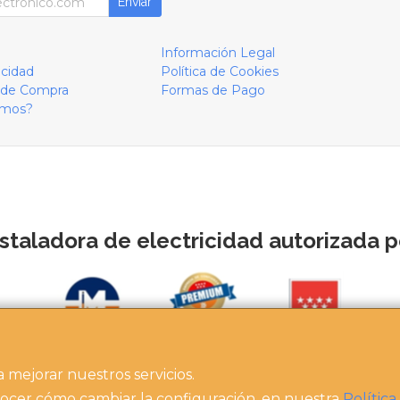
Enviar
Información Legal
acidad
Política de Cookies
 de Compra
Formas de Pago
omos?
staladora de electricidad autorizada po
a mejorar nuestros servicios.
https://instaladoresdemadrid.com/at_biz_dir/asertech-ip/
ocer cómo cambiar la configuración, en nuestra
Política