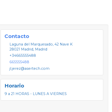
Contacto
Laguna del Marquesado, 42 Nave K
28021
Madrid
,
Madrid
+34665555488
665555488
jl.jerez@asertech.com
Horario
9 a 21 HORAS - LUNES A VIERNES