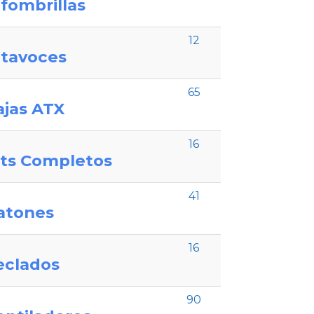
fombrillas
12
ltavoces
65
ajas ATX
16
its Completos
41
atones
16
eclados
90