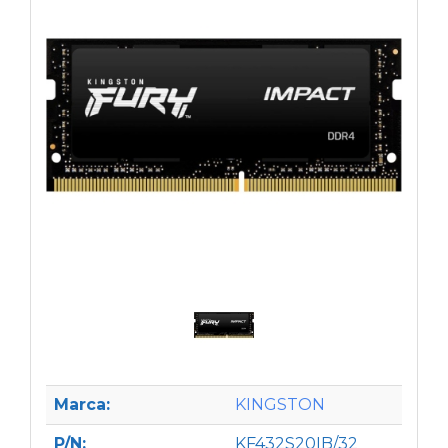
Marca:
KINGSTON
P/N:
KF432S20IB/32