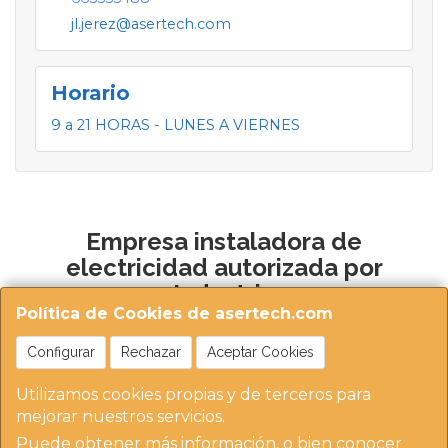
jl.jerez@asertech.com
Horario
9 a 21 HORAS - LUNES A VIERNES
Empresa instaladora de
electricidad autorizada por
Industria
Política de Cookies de asertech.com
Configurar
Rechazar
Aceptar Cookies
Utilizamos cookies propias y de terceros para
mejorar nuestros servicios.
Puede obtener más información, o bien conocer
https://instaladoresdemadrid.com/at_biz_dir/asertec