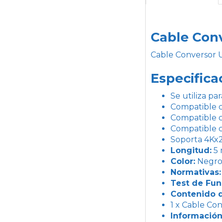
Cable Con
Cable Conversor 
Especifica
Se utiliza p
Compatible c
Compatible 
Compatible c
Soporta 4K
Longitud:
5
Color:
Negr
Normativas:
Test de Fun
Contenido d
1 x Cable Co
Información