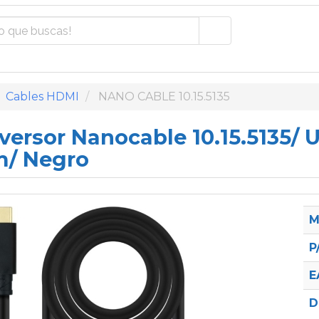
Cables HDMI
NANO CABLE 10.15.5135
versor Nanocable 10.15.5135/
m/ Negro
M
P
E
D