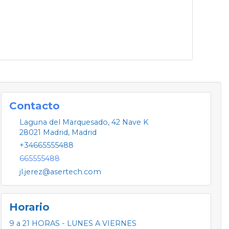
Contacto
Laguna del Marquesado, 42 Nave K
28021
Madrid
,
Madrid
+34665555488
665555488
jl.jerez@asertech.com
Horario
9 a 21 HORAS - LUNES A VIERNES