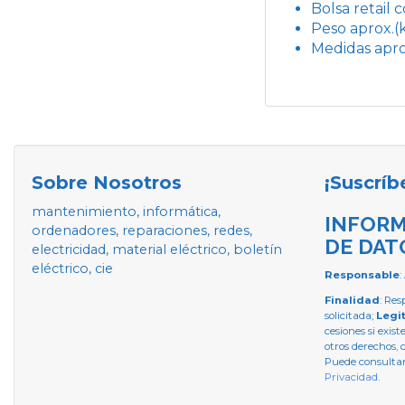
Bolsa retail 
Peso aprox.(k
Medidas apro
Sobre Nosotros
¡Suscríb
mantenimiento, informática,
INFORM
ordenadores, reparaciones, redes,
DE DAT
electricidad, material eléctrico, boletín
eléctrico, cie
Responsable
:
Finalidad
: Res
solicitada;
Legi
cesiones si exist
otros derechos, 
Puede consultar
Privacidad
.