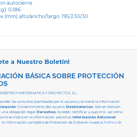
con autocierre
g): 0,186
x.(mm) alto/ancho/largo: 195/230/30
ete a Nuestro Boletín!
ACIÓN BÁSICA SOBRE PROTECCIÓN
OS
 ASERTECH INFORMATICA Y PROYECTOS, S.L.
ponder las consultas planteadas por el usuario y enviarle la información
timación
: Consentimiento del usuario;
Destinatarios
: Solo se realizan
e una obligación legal;
Derechos
: Acceder, rectificar y suprimir, así como
como se indica en la información adicional;
Información Adicional
:
 la información completa de Protección de Datos en nuestra
Política de