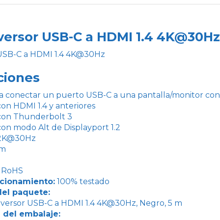
versor USB-C a HDMI 1.4 4K@30Hz
USB-C a HDMI 1.4 4K@30Hz
ciones
ara conectar un puerto USB-C a una pantalla/monitor c
on HDMI 1.4 y anteriores
con Thunderbolt 3
on modo Alt de Displayport 1.2
x2K@30Hz
 m
o
RoHS
cionamiento:
100% testado
el paquete:
nversor USB-C a HDMI 1.4 4K@30Hz, Negro, 5 m
 del embalaje: