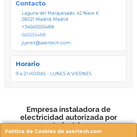
Contacto
Laguna del Marquesado, 42 Nave K
28021
Madrid
,
Madrid
+34665555488
665555488
jl.jerez@asertech.com
Horario
9 a 21 HORAS - LUNES A VIERNES
Empresa instaladora de
electricidad autorizada por
Industria
Política de Cookies de asertech.com