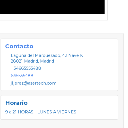
Contacto
Laguna del Marquesado, 42 Nave K
28021
Madrid
,
Madrid
+34665555488
665555488
jl.jerez@asertech.com
Horario
9 a 21 HORAS - LUNES A VIERNES