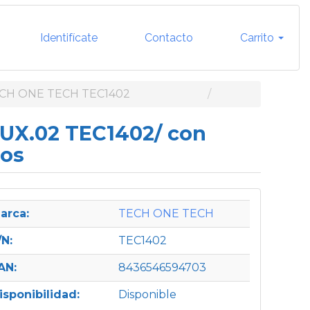
Identifícate
Contacto
Carrito
CH ONE TECH TEC1402
IUX.02 TEC1402/ con
cos
arca:
TECH ONE TECH
/N:
TEC1402
AN:
8436546594703
isponibilidad:
Disponible