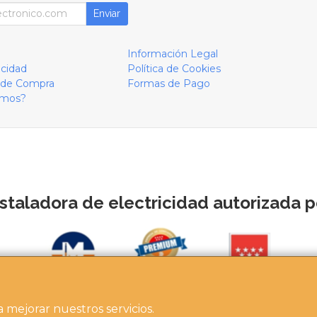
Enviar
Información Legal
acidad
Política de Cookies
 de Compra
Formas de Pago
omos?
staladora de electricidad autorizada po
a mejorar nuestros servicios.
https://instaladoresdemadrid.com/at_biz_dir/asertech-ip/