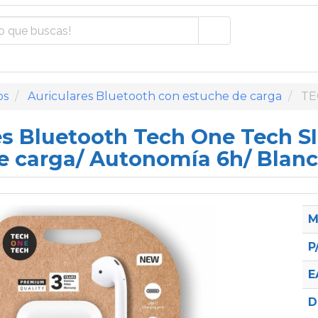
os
Auriculares Bluetooth con estuche de carga
TE
es Bluetooth Tech One Tech S
e carga/ Autonomía 6h/ Blan
M
P
E
D