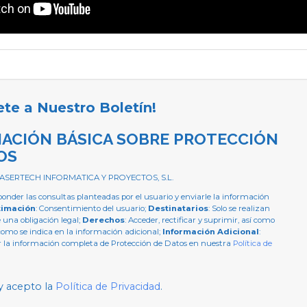
ete a Nuestro Boletín!
ACIÓN BÁSICA SOBRE PROTECCIÓN
OS
 ASERTECH INFORMATICA Y PROYECTOS, S.L.
ponder las consultas planteadas por el usuario y enviarle la información
timación
: Consentimiento del usuario;
Destinatarios
: Solo se realizan
e una obligación legal;
Derechos
: Acceder, rectificar y suprimir, así como
como se indica en la información adicional;
Información Adicional
:
 la información completa de Protección de Datos en nuestra
Política de
y acepto la
Política de Privacidad
.