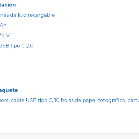
tación
ones de litio recargable
mAh
.4 V
USB tipo C 2.0
paquete
ra, cable USB tipo C, 10 hojas de papel fotográfico, car