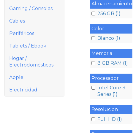
Almacenamiento
Gaming / Consolas
256 GB (1)
Cables
Color
Periféricos
Blanco (1)
Tablets / Ebook
Memoria
Hogar /
8 GB RAM (1)
Electrodomésticos
Apple
Procesador
Intel Core 3
Electricidad
Series (1)
Resolucion
Full HD (1)