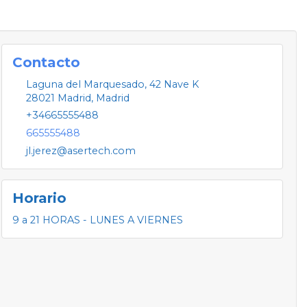
Contacto
Laguna del Marquesado, 42 Nave K
28021
Madrid
,
Madrid
+34665555488
665555488
jl.jerez@asertech.com
Horario
9 a 21 HORAS - LUNES A VIERNES