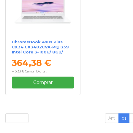
ChromeBook Asus Plus
CX34 CX3402CVA-PQ1339
Intel Core 3-100U/ 8GB/
256GB/ 14"/ Chrome OS
364,38 €
+ 5,33 € Canon Digital.
Comprar
Ant.
01