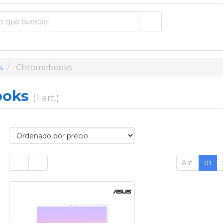
s
Chromebooks
ooks
(1 art.)
Ant.
01