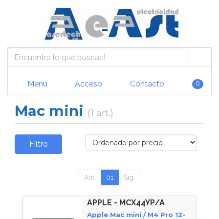
Menú
Acceso
Contacto
0
Mac mini
(1 art.)
Filtro
Ant.
01
Sig.
APPLE - MCX44YP/A
Apple Mac mini / M4 Pro 12-