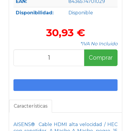
EAN:
8436574701029
Disponibilidad:
Disponible
30,93 €
*IVA No Incluido
Comprar
Características
AISENS®  Cable HDMI alta velocidad / HEC
con repetidor, A Macho-A Macho, negro, 15