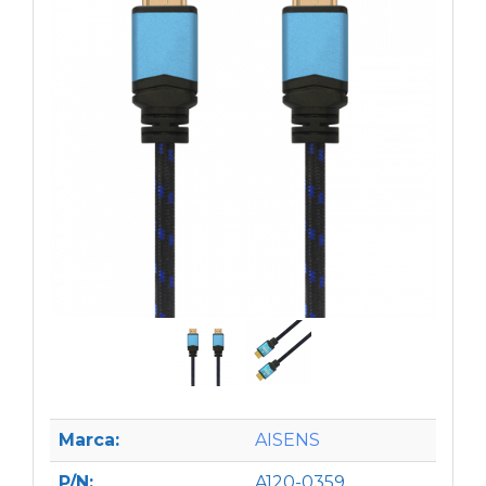
Marca:
AISENS
P/N:
A120-0359