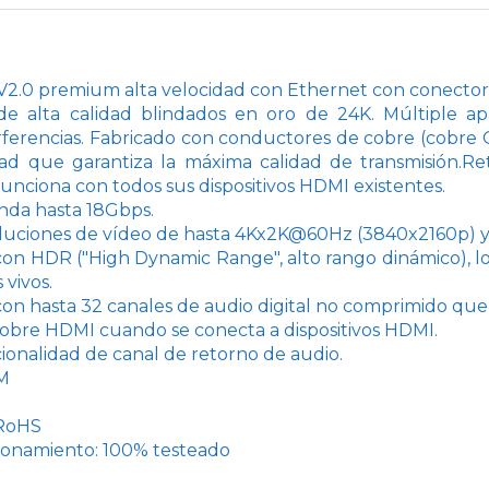
2.0 premium alta velocidad con Ethernet con conecto
de alta calidad blindados en oro de 24K. Múltiple a
erferencias. Fabricado con conductores de cobre (cob
dad que garantiza la máxima calidad de transmisión.R
funciona con todos sus dispositivos HDMI existentes.
nda hasta 18Gbps.
luciones de vídeo de hasta 4Kx2K@60Hz (3840x2160p) y 
on HDR ("High Dynamic Range", alto rango dinámico), lo 
 vivos.
on hasta 32 canales de audio digital no comprimido que
obre HDMI cuando se conecta a dispositivos HDMI.
ionalidad de canal de retorno de audio.
0M
 RoHS
ionamiento: 100% testeado