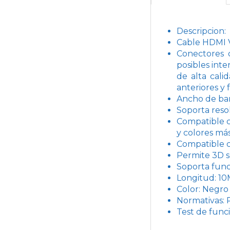
Descripcion:
Cable HDMI V
Conectores 
posibles int
de alta cali
anteriores y 
Ancho de ba
Soporta reso
Compatible c
y colores más
Compatible c
Permite 3D s
Soporta func
Longitud: 1
Color: Negro
Normativas:
Test de func