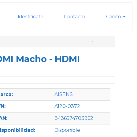
Identifícate
Contacto
Carrito
DMI Macho - HDMI
arca:
AISENS
/N:
A120-0372
AN:
8436574703962
isponibilidad:
Disponible