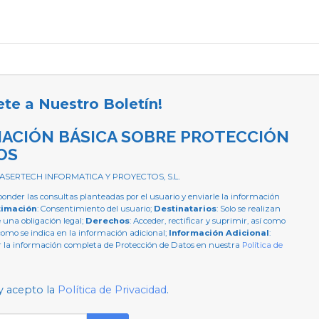
ete a Nuestro Boletín!
ACIÓN BÁSICA SOBRE PROTECCIÓN
OS
 ASERTECH INFORMATICA Y PROYECTOS, S.L.
ponder las consultas planteadas por el usuario y enviarle la información
timación
: Consentimiento del usuario;
Destinatarios
: Solo se realizan
e una obligación legal;
Derechos
: Acceder, rectificar y suprimir, así como
como se indica en la información adicional;
Información Adicional
:
 la información completa de Protección de Datos en nuestra
Política de
y acepto la
Política de Privacidad
.