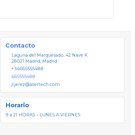
Contacto
Laguna del Marquesado, 42 Nave K
28021
Madrid
,
Madrid
+34665555488
665555488
jl.jerez@asertech.com
Horario
9 a 21 HORAS - LUNES A VIERNES