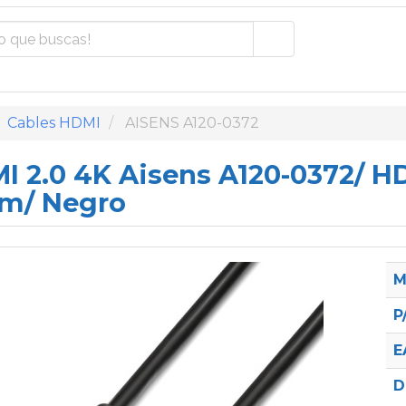
Cables HDMI
AISENS A120-0372
I 2.0 4K Aisens A120-0372/ H
0m/ Negro
M
P
E
D