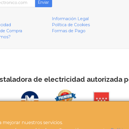
Enviar
Información Legal
acidad
Política de Cookies
 de Compra
Formas de Pago
omos?
staladora de electricidad autorizada po
a mejorar nuestros servicios.
https://instaladoresdemadrid.com/at_biz_dir/asertech-ip/