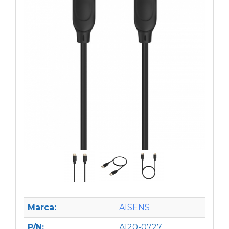
Marca:
AISENS
P/N:
A120-0727