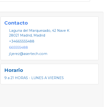
Contacto
Laguna del Marquesado, 42 Nave K
28021
Madrid
,
Madrid
+34665555488
665555488
jl.jerez@asertech.com
Horario
9 a 21 HORAS - LUNES A VIERNES