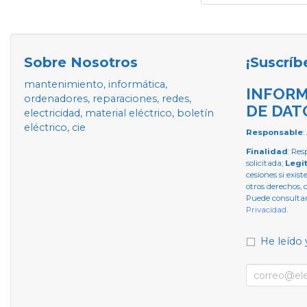
Sobre Nosotros
¡Suscríb
mantenimiento, informática,
INFORM
ordenadores, reparaciones, redes,
DE DAT
electricidad, material eléctrico, boletín
eléctrico, cie
Responsable
:
Finalidad
: Res
solicitada;
Legi
cesiones si exist
otros derechos, 
Puede consultar
Privacidad
.
He leído 