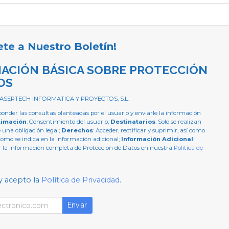
ete a Nuestro Boletín!
ACIÓN BÁSICA SOBRE PROTECCIÓN
OS
 ASERTECH INFORMATICA Y PROYECTOS, S.L.
ponder las consultas planteadas por el usuario y enviarle la información
timación
: Consentimiento del usuario;
Destinatarios
: Solo se realizan
e una obligación legal;
Derechos
: Acceder, rectificar y suprimir, así como
como se indica en la información adicional;
Información Adicional
:
 la información completa de Protección de Datos en nuestra
Política de
y acepto la
Política de Privacidad
.
Enviar