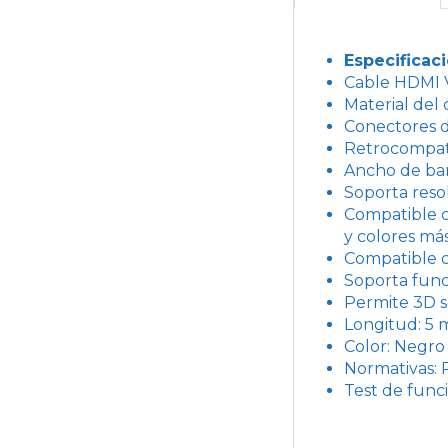
Especificac
Cable HDMI V
Material del 
Conectores d
Retrocompati
Ancho de ba
Soporta reso
Compatible c
y colores más
Compatible c
Soporta func
Permite 3D s
Longitud: 5 
Color: Negro
Normativas:
Test de func