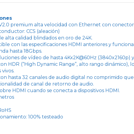
iones
2.0 premium alta velocidad con Ethernet con conecto
conductor: CCS (aleación)
e alta calidad blindados en oro de 24K.
ble con las especificaciones HDMI anteriores y funciona 
nda hasta 18Gbps.
luciones de vídeo de hasta 4Kx2K@60Hz (3840x2160p) y 
on HDR (“High Dynamic Range”, alto rango dinámico), lo 
 vivos.
on hasta 32 canales de audio digital no comprimido que
ionalidad de canal de retorno de audio.
obre HDMI cuando se conecta a dispositivos HDMI.
metros
 RoHS
ionamiento: 100% testeado