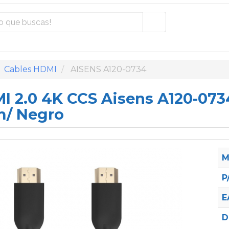
Cables HDMI
AISENS A120-0734
I 2.0 4K CCS Aisens A120-07
m/ Negro
M
P
E
D