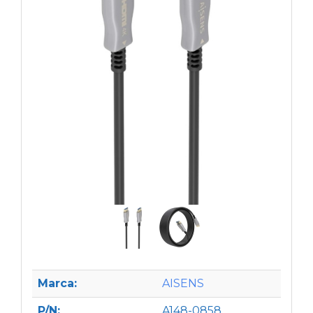
Marca:
AISENS
P/N:
A148-0858