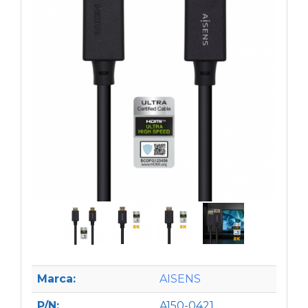
Marca:
AISENS
P/N:
A150-0421