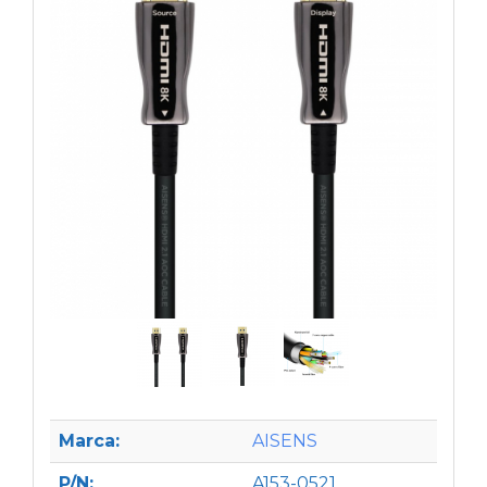
Marca:
AISENS
P/N:
A153-0521