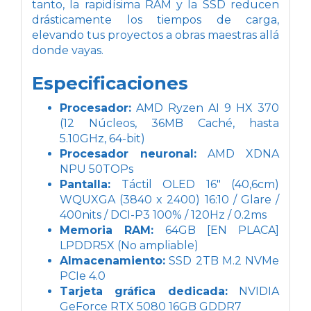
tanto, la rapidísima RAM y la SSD reducen
drásticamente los tiempos de carga,
elevando tus proyectos a obras maestras allá
donde vayas.
Especificaciones
Procesador:
AMD Ryzen AI 9 HX 370
(12 Núcleos, 36MB Caché, hasta
5.10GHz, 64-bit)
Procesador neuronal:
AMD XDNA
NPU 50TOPs
Pantalla:
Táctil OLED 16" (40,6cm)
WQUXGA (3840 x 2400) 16:10 / Glare /
400nits / DCI-P3 100% / 120Hz / 0.2ms
Memoria RAM:
64GB [EN PLACA]
LPDDR5X (No ampliable)
Almacenamiento:
SSD 2TB M.2 NVMe
PCIe 4.0
Tarjeta gráfica dedicada:
NVIDIA
GeForce RTX 5080 16GB GDDR7