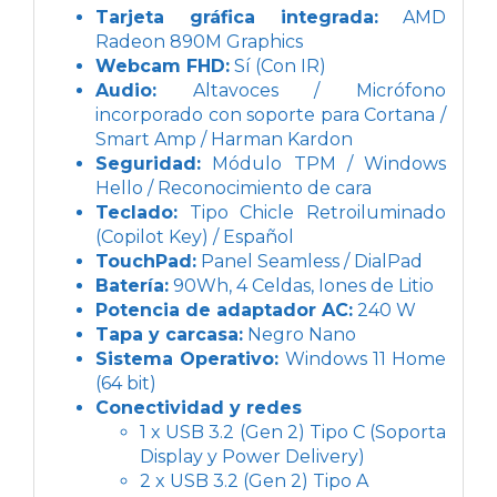
Tarjeta gráfica integrada:
AMD
Radeon 890M Graphics
Webcam FHD:
Sí (Con IR)
Audio:
Altavoces / Micrófono
incorporado con soporte para Cortana /
Smart Amp / Harman Kardon
Seguridad:
Módulo TPM / Windows
Hello / Reconocimiento de cara
Teclado:
Tipo Chicle Retroiluminado
(Copilot Key) / Español
TouchPad:
Panel Seamless / DialPad
Batería:
90Wh, 4 Celdas, Iones de Litio
Potencia de adaptador AC:
240 W
Tapa y carcasa:
Negro Nano
Sistema Operativo:
Windows 11 Home
(64 bit)
Conectividad y redes
1 x USB 3.2 (Gen 2) Tipo C (Soporta
Display y Power Delivery)
2 x USB 3.2 (Gen 2) Tipo A