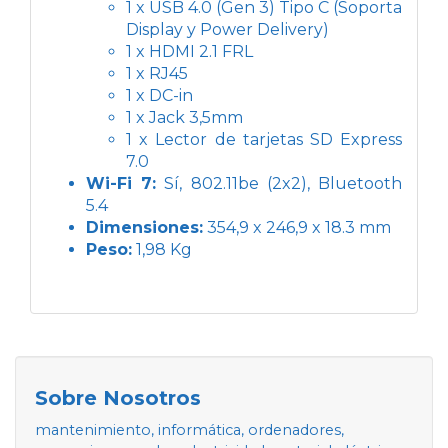
1 x USB 4.0 (Gen 3) Tipo C (Soporta
Display y Power Delivery)
1 x HDMI 2.1 FRL
1 x RJ45
1 x DC-in
1 x Jack 3,5mm
1 x Lector de tarjetas SD Express
7.0
Wi-Fi 7:
Sí, 802.11be (2x2), Bluetooth
5.4
Dimensiones:
354,9 x 246,9 x 18.3 mm
Peso:
1,98 Kg
Sobre Nosotros
mantenimiento, informática, ordenadores,