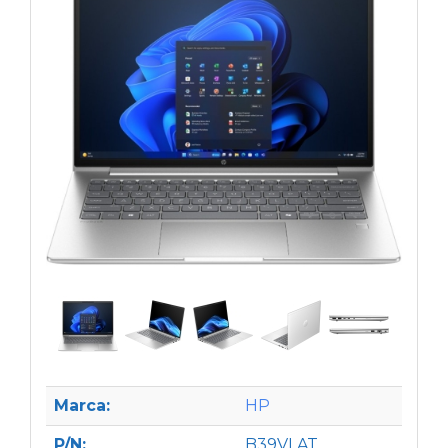
Marca:
HP
P/N:
B39VLAT